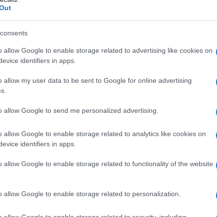
Out
smo estremista, vista l'esperienza acquisita in Iraq e
mento di Assad, non darebbe i risultati attesi", ha
consents
izione della Russia in Ucraina si è rafforzata."
o allow Google to enable storage related to advertising like cookies on
evice identifiers in apps.
v si trova ad affrontare gravi problemi economici e
o allow my user data to be sent to Google for online advertising
 in discussione la capacità delle autorità ucraine in
s.
tegrazione euro-atlantica del paese", ha spiegato
to allow Google to send me personalized advertising.
o allow Google to enable storage related to analytics like cookies on
ia le sue linee rosse".
evice identifiers in apps.
o allow Google to enable storage related to functionality of the website
anti ad ogni tentativo di spodestare il presidente
orze straniere", ha evidenziato l'analista.
o allow Google to enable storage related to personalization.
ta a mantenere le sue promesse, anche se richiede
o allow Google to enable storage related to security, including