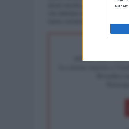
alcuni sacrifici, sotto forma di co
authenti
che dubitano della volontà america
hanno certamente capito", ha c
Abbiamo poco tempo pe
La censura imposta a l'Ant
Rivendica un
Partecip