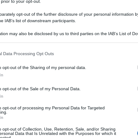
 prior to your opt-out.
luppo della situazione in Medio Oriente.
e affermazioni circa la debolezza della Russia sono
rately opt-out of the further disclosure of your personal information by
he IAB’s list of downstream participants.
econdo cui le sanzioni occidentali, il calo dei prezzi
 della crescita economica in Cina avrebbe messo la
tion may also be disclosed by us to third parties on the IAB’s List of 
 sono totalmente inesatte," si legge nella
 that may further disclose it to other third parties.
 that this website/app uses one or more Google services and may gath
l Data Processing Opt Outs
including but not limited to your visit or usage behaviour. You may click 
 to Google and its third-party tags to use your data for below specifi
o dei pochi paesi al mondo che è in grado di inviare
o opt-out of the Sharing of my personal data.
ogle consent section.
suoi confini e che il Cremlino "si propone di svolgere
In
la situazione in Medio Oriente."
o opt-out of the Sale of my Personal Data.
In
si è rivelato ha chiaramente respinto il punto di
to opt-out of processing my Personal Data for Targeted
la destituzione di un leader per portare la stabilità
ing.
, ha aggiunto.
In
o opt-out of Collection, Use, Retention, Sale, and/or Sharing
ersonal Data that Is Unrelated with the Purposes for which it
e se l'Occidente vuole ridurre l'afflusso di rifugiati
lected.