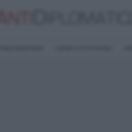
TURA E RESISTENZA
LAVORO E LOTTE SOCIALI
OPI