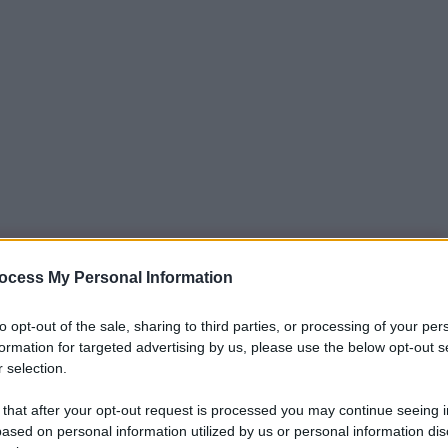
iti per sempre. Il tuo contributo fa la differenza:
ocess My Personal Information
mazione. L'ANTIDIPLOMATICO SEI ANCHE TU!
to opt-out of the sale, sharing to third parties, or processing of your per
formation for targeted advertising by us, please use the below opt-out s
 selection.
a 5€
Dona 15€
Scegli importo
 that after your opt-out request is processed you may continue seeing i
ased on personal information utilized by us or personal information dis
ro che è disposta a mantenere le sue promesse ed a