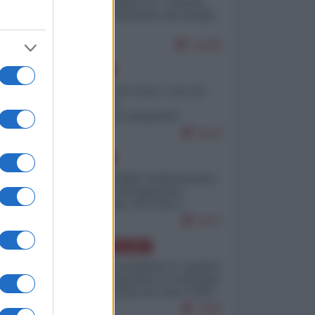
Quali sarebbero le “vittorie
ucraine” decantate dai media
italici?
10195
EUROPA
Invasione di Ceuta: cosa sta
accadendo
nell'enclave spagnola?
9210
EUROPA
Quando il figlio di Netanyahu
incitava "l'occupazione
musulmana" di Ceuta e
Melilla
8471
AMERICA LATINA
Dalla Convertibilità al "grillete
fiscal": l'Argentina si consegna
ai mercati (ancora una volta)
7800