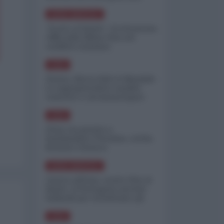
minimizzare le perdite
NORD-AMERICA
"Scorte al limite": il retroscena
CNN sulla difesa USA nel
conflitto iraniano
ASIA
Yemen, blocco Bab el-Mandab:
Le superpetroliere saudite
costrette a circumnavigare
l'Africa
ASIA
l'Iran era pronto a
bombardare l'Ucraina, cos'ha
fermato l'attacco
NORD-AMERICA
Guerra all'Iran, scorte USA al
limite: il Pentagono investe
miliardi per ricostituire gli
arsenali
ASIA