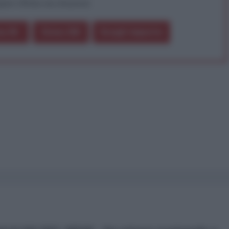
pure effettua una donazione
a 5€
Dona 15€
Scegli importo