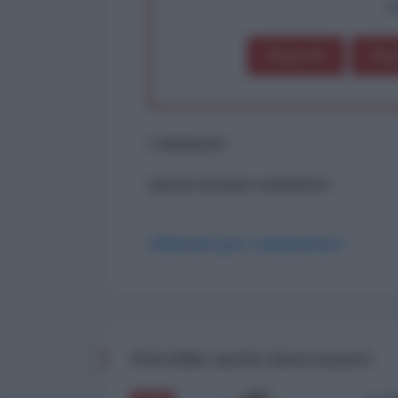
op
Dona 1€
Don
Commenti
ancora nessun commento
Abbonati per commentare
Potrebbe anche interessarti