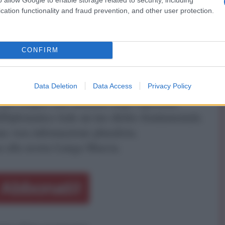
sti materiali. E paesi come l'Azerbaigian e l'Egitto
cation functionality and fraud prevention, and other user protection.
na di garantirne la prosperità e la sicurezza, lo
oncluso Gvosdev.
CONFIRM
ATTENZIONE!
Data Deletion
Data Access
Privacy Policy
r reagire alla dittatura degli algoritmi.
iDiplomatico lede un tuo diritto fondamentale.
a vera informazione pluralista.
a alla nostra Lunga Marcia.
Abbonati!