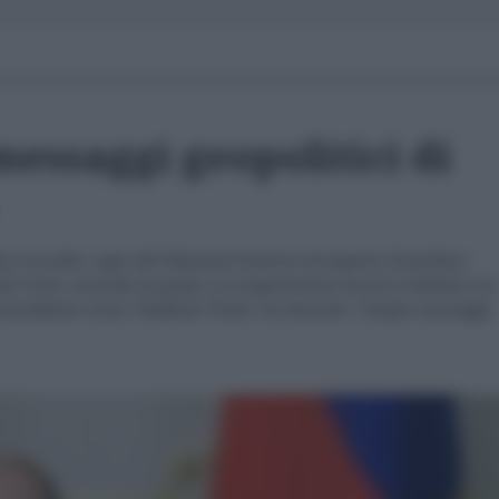
 messaggi geopolitici di
as Gvosdev capo del National Interest ed esperto di politica
ati Uniti, secondo la quale, la cooperazione tecnico-militare tra
presidente russo Vladimir Putin, ha lanciato "cinque messaggi