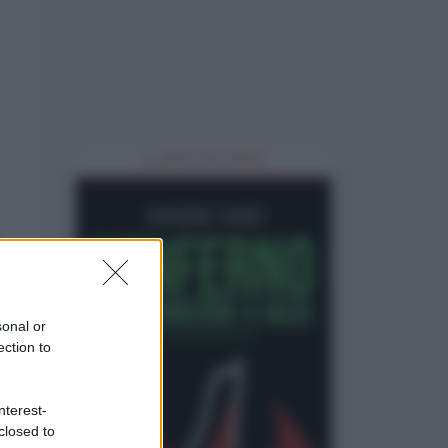
IL LIBRO DEL MESE
sonal or
ection to
nterest-
closed to