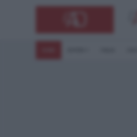
HOME
ESTERI
ITALIA
CUL