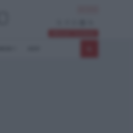
ACCEDI
Abbonati / Sostienici
NIONI
SHOP