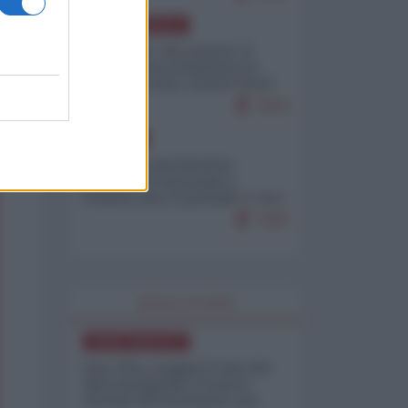
NORD-AMERICA
Il "mistero" dei numeri: il
governo Usa minimizza le
vittime in Iran, mentre fonti
interne...
7679
EUROPA
Mosca: le esercitazioni
nucleari di Germania e
Francia sono il preludio a una
guerra contro la Russia
7365
WORLD AFFAIRS
NORD-AMERICA
Iran-USA, scoppia il caso dei
dati manipolati: il nuovo
metodo del Pentagono per