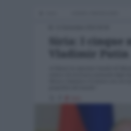
Home
GUERRE E IMPERIALISMO
14 Settembre 2015 00:00
Siria: I cinque
Vladimir Putin
Al Manar ha riportato l'analisi di Nikol
estera e di sicurezza nazionale degli St
Mosca e Damasco è il mezzo con cui il 
geopolitici del mondo".
5941