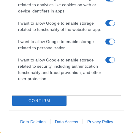
di Fabio Massimo Paernti
related to analytics like cookies on web or
device identifiers in apps.
I want to allow Google to enable storage
related to functionality of the website or app.
"Mentre noi giochiamo con i chatbot, la
I want to allow Google to enable storage
Cina si è presa il futuro dell'IA" (VIDEO)
related to personalization.
24 Giugno 2026 08:00
I want to allow Google to enable storage
related to security, including authentication
functionality and fraud prevention, and other
user protection.
#
RETHINK.POWER
CONFIRM
di Alessandro Bartoloni
Data Deletion
Data Access
Privacy Policy