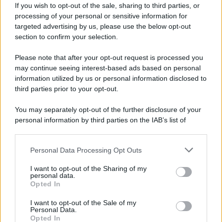
If you wish to opt-out of the sale, sharing to third parties, or
"Una guerra illegale": Trump minimizza le perdite in
processing of your personal or sensitive information for
Iran, ma i dati lo smentiscono
targeted advertising by us, please use the below opt-out
section to confirm your selection.
EUROPA
Petro accusa Netanyahu di essere responsabile
Please note that after your opt-out request is processed you
"dell'invasione civile di Ceuta da parte dei
may continue seeing interest-based ads based on personal
marocchini"
information utilized by us or personal information disclosed to
third parties prior to your opt-out.
You may separately opt-out of the further disclosure of your
personal information by third parties on the IAB’s list of
downstream participants.
Personal Data Processing Opt Outs
This information may also be disclosed by us to third parties
on the IAB’s List of Downstream Participants that may further
I want to opt-out of the Sharing of my
disclose it to other third parties.
personal data.
Opted In
Please note that this website/app uses one or more Google
services and may gather and store information including but
I want to opt-out of the Sale of my
Personal Data.
not limited to your visit or usage behaviour. You may click to
Opted In
grant or deny consent to Google and its third-party tags to