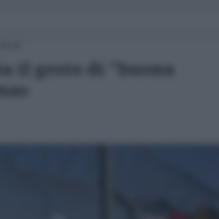
 08:30
 il gesto di "buona
mas