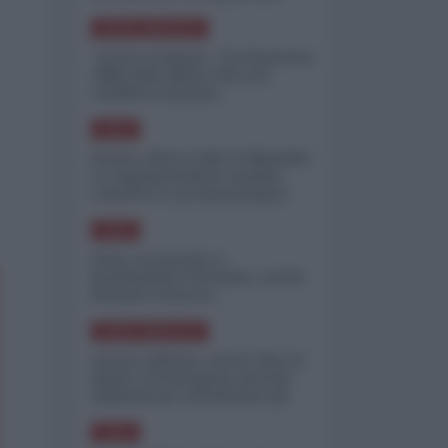
minimizzare le perdite
NORD-AMERICA
"Scorte al limite": il retroscena
CNN sulla difesa USA nel
conflitto iraniano
ASIA
Yemen, blocco Bab el-Mandab:
Le superpetroliere saudite
costrette a circumnavigare
l'Africa
ASIA
l'Iran era pronto a
bombardare l'Ucraina, cos'ha
fermato l'attacco
NORD-AMERICA
Guerra all'Iran, scorte USA al
limite: il Pentagono investe
miliardi per ricostituire gli
arsenali
ASIA