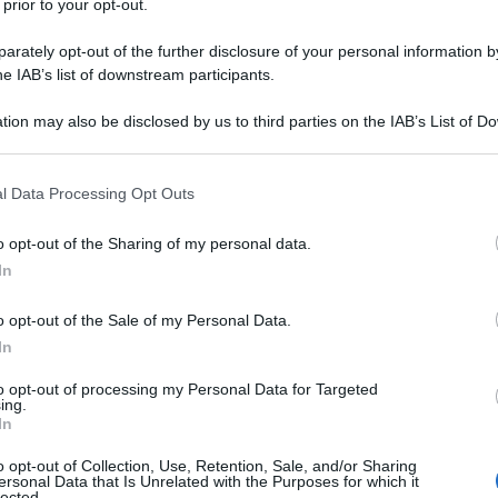
 prior to your opt-out.
i 21 anni di origine statunitense, ultimo ostaggio
rately opt-out of the further disclosure of your personal information by
tenuto a Gaza.
he IAB’s list of downstream participants.
li Usa Donald Trump.
tion may also be disclosed by us to third parties on the IAB’s List of 
 that may further disclose it to other third parties.
 l'operazione, Tempesta di al Aqsa, guidata da
 that this website/app uses one or more Google services and may gath
l Data Processing Opt Outs
including but not limited to your visit or usage behaviour. You may click 
 to Google and its third-party tags to use your data for below specifi
o opt-out of the Sharing of my personal data.
ogle consent section.
 dichiarazione, ha annunciato che Alexander sarebbe
In
sforzi per un cessate il fuoco" e per facilitare l'arrivo
o opt-out of the Sale of my Personal Data.
In
dopo l’annuncio: "Sono felice di annunciare che Edan
to opt-out of processing my Personal Data for Targeted
ing.
 tenuto in ostaggio dall'ottobre 2023, tornerà a
In
ndo gratitudine a "tutti coloro che sono
o opt-out of Collection, Use, Retention, Sale, and/or Sharing
ele.
ersonal Data that Is Unrelated with the Purposes for which it
lected.