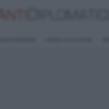
TURA E RESISTENZA
LAVORO E LOTTE SOCIALI
OPI