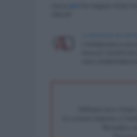
Clicca
QUI
Per Seguire OGNI G
ONLUS.
LA REDAZIONE DE L'ANT
L'AntiDiplomatico è una te
Roma al n° 162/2015 del re
critica: info@lantidiplomat
Abbiamo poco tempo pe
La censura imposta a l'Ant
Rivendica un
Partecip