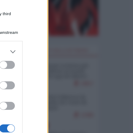
 third
Downstream
er and store
I PIÙ LETTI DELLA SETTIMANA
to grant or
ed purposes
Restare umani: la forma più
alta di ribellione al mondo
distopico di oggi (di Alberto
Bradanini)
19817
Ceuta: perché il Marocco fa
con noi quello che vuole (di
Alberto Negri)
12385
EUROPA