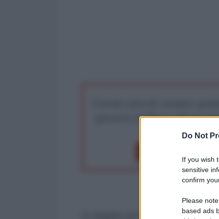
I nostri articoli saranno gratu
preserva la libera infor
Do Not Pr
Dona 1€
Don
If you wish 
sensitive in
confirm your
Please note
based ads b
In seguito ai negoziati con gli St