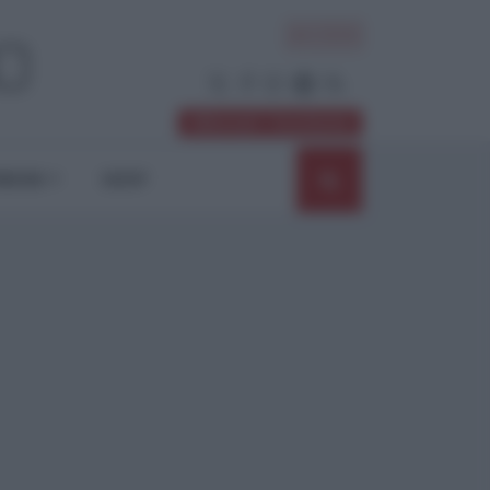
ACCEDI
Abbonati / Sostienici
NIONI
SHOP