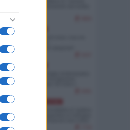
Quali sarebbero le “vittorie
ucraine” decantate dai media
italici?
9850
EUROPA
Invasione di Ceuta: cosa sta
accadendo
nell'enclave spagnola?
9197
EUROPA
Quando il figlio di Netanyahu
incitava "l'occupazione
musulmana" di Ceuta e
Melilla
8391
AMERICA LATINA
Dalla Convertibilità al "grillete
fiscal": l'Argentina si consegna
ai mercati (ancora una volta)
7718