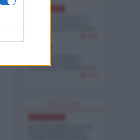
NORD-AMERICA
Il "mistero" dei numeri: il
governo Usa minimizza le
vittime in Iran, mentre fonti
interne...
7661
EUROPA
Mosca: le esercitazioni
nucleari di Germania e
Francia sono il preludio a una
guerra contro la Russia
7314
WORLD AFFAIRS
NORD-AMERICA
Iran-USA, scoppia il caso dei
dati manipolati: il nuovo
metodo del Pentagono per