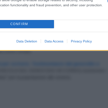
cation functionality and fraud prevention, and other user protection.
 di Gaza".
CONFIRM
NOI: PROPRIO IN QUESTO MOMENTO
Data Deletion
Data Access
Privacy Policy
 nel sostenere attivamente tutti i progetti di
i nostri tempi).
 per scrivere. Testimonianze dal genocidio a
IUSCOLA SUL GENOCIDIO IN CORSO) sosterrete i
lus" per la popolazione allo stremo.