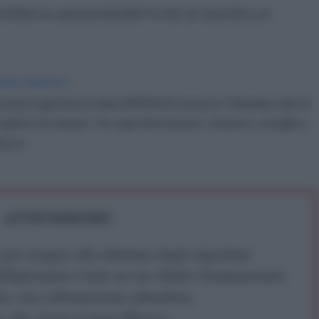
IORNO le attività BENEFICHE di GAZZELLA
IDIPLOMATICO
stata registrata in data 08/09/2015 presso il Tribunale civile di
gistro di stampa. Per ogni informazione, richiesta, consiglio e
ico.it
ATTENZIONE!
r reagire alla dittatura degli algoritmi.
iDiplomatico lede un tuo diritto fondamentale.
a vera informazione pluralista.
a alla nostra Lunga Marcia.