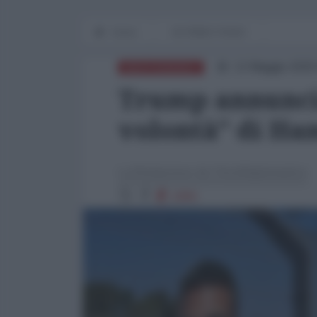
Home
IN PRIMO PIANO
12 Maggio 2025
MEDITERRANEO
Trump annuncia
volontà" di Ha
La Redazione de l'AntiDiplomatico
1084