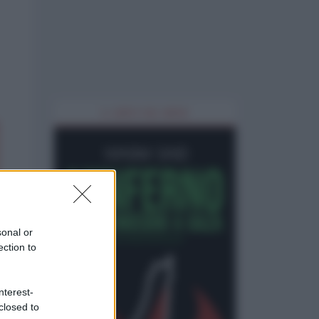
IL LIBRO DEL MESE
sonal or
ection to
nterest-
closed to