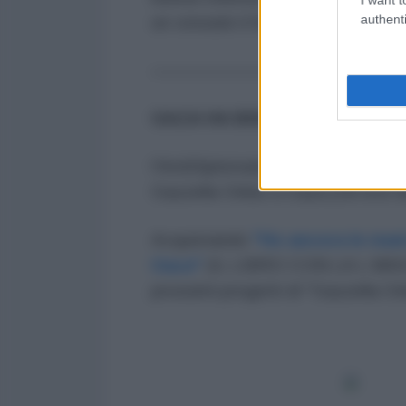
authenti
un cessate il fuoco nella Striscia
———————
GAZA HA BISOGNO DI TUTTI 
l'AntiDiplomatico è in prima linea
Gazzella Onlus a Gaza (Gli eroi de
Acquistando
"Ho ancora le mani
Gaza"
(IL LIBRO CON LA L MA
prossimi progetti di "Gazzella On