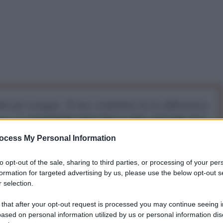
iti per sempre. Il tuo contributo fa la differenza:
mazione. L'ANTIDIPLOMATICO SEI ANCHE TU!
ocess My Personal Information
a 5€
Dona 15€
Scegli importo
to opt-out of the sale, sharing to third parties, or processing of your per
formation for targeted advertising by us, please use the below opt-out s
 selection.
 that after your opt-out request is processed you may continue seeing i
ased on personal information utilized by us or personal information dis
ati Uniti, Hamas ha accettato di rilasciare Edan