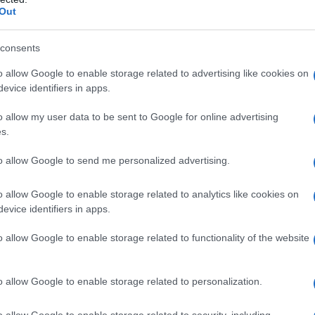
Out
attato di un passo compiuto in buona fede nei
 sforzi dei mediatori, Qatar ed Egitto, per porre fine a
consents
TUTTI gli ostaggi viventi e le spoglie ai loro cari".
o allow Google to enable storage related to advertising like cookies on
evice identifiers in apps.
di Trump, Steve Witkoff, arriverà in Israele per
o allow my user data to be sent to Google for online advertising
s.
dere domani", ha dichiarato Witkoff alla NBC News
to allow Google to send me personalized advertising.
rattativa con molte persone da
o allow Google to enable storage related to analytics like cookies on
sto di buona volontà è stato possibile "in gran
evice identifiers in apps.
o allow Google to enable storage related to functionality of the website
a, condotto in gran parte senza il coinvolgimento di
qui indiretti tra Hamas e gli Stati Uniti, mediati da
o allow Google to enable storage related to personalization.
ori hanno elogiato lo sviluppo come "un gesto di
 verso la ripresa dei negoziati volti a raggiungere
o allow Google to enable storage related to security, including