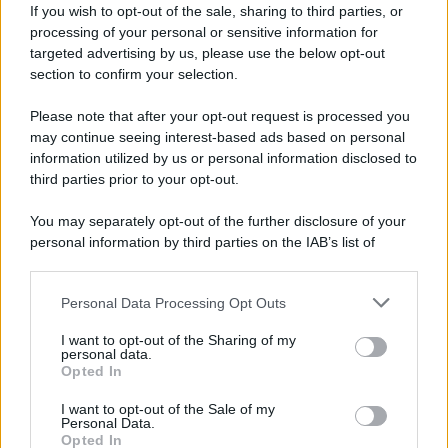
If you wish to opt-out of the sale, sharing to third parties, or
31 Luglio 2026 12:30
processing of your personal or sensitive information for
targeted advertising by us, please use the below opt-out
section to confirm your selection.
Please note that after your opt-out request is processed you
may continue seeing interest-based ads based on personal
information utilized by us or personal information disclosed to
third parties prior to your opt-out.
You may separately opt-out of the further disclosure of your
personal information by third parties on the IAB’s list of
downstream participants.
Personal Data Processing Opt Outs
This information may also be disclosed by us to third parties
Le favolette dei Milei italiani (di Alessandro
on the IAB’s List of Downstream Participants that may further
Volpi)
I want to opt-out of the Sharing of my
disclose it to other third parties.
personal data.
Opted In
Please note that this website/app uses one or more Google
services and may gather and store information including but
I want to opt-out of the Sale of my
Personal Data.
not limited to your visit or usage behaviour. You may click to
31 Luglio 2026 12:00
Opted In
grant or deny consent to Google and its third-party tags to