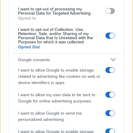
use your data for below specified purposes in below Google
I want to opt-out of processing my
consent section.
Personal Data for Targeted Advertising.
Opted In
I want to opt-out of Collection, Use,
Retention, Sale, and/or Sharing of my
Personal Data that Is Unrelated with the
Purposes for which it was collected.
Opted Out
Google consents
I want to allow Google to enable storage
related to advertising like cookies on web or
device identifiers in apps.
Ceuta, 3 punti fermi per evitare confusioni
ideologiche (di Andrea Zhok)
I want to allow my user data to be sent to
Google for online advertising purposes.
I want to allow Google to send me
personalized advertising.
31 Luglio 2026 12:00
I want to allow Google to enable storage