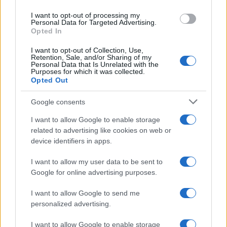
use your data for below specified purposes in below Google
I want to opt-out of processing my
consent section.
Personal Data for Targeted Advertising.
Opted In
I want to opt-out of Collection, Use,
Retention, Sale, and/or Sharing of my
Personal Data that Is Unrelated with the
Purposes for which it was collected.
Opted Out
Google consents
I want to allow Google to enable storage
related to advertising like cookies on web or
device identifiers in apps.
I want to allow my user data to be sent to
Google for online advertising purposes.
I want to allow Google to send me
personalized advertising.
I want to allow Google to enable storage