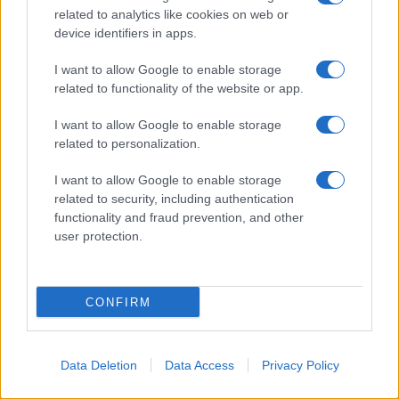
related to analytics like cookies on web or
device identifiers in apps.
I want to allow Google to enable storage
related to functionality of the website or app.
I want to allow Google to enable storage
related to personalization.
#
GEOGRAFIE
DEL
POTERE
I want to allow Google to enable storage
related to security, including authentication
functionality and fraud prevention, and other
di Fabio Massimo Paernti
user protection.
CONFIRM
"Mentre noi giochiamo con i chatbot, la
Data Deletion
Data Access
Privacy Policy
Cina si è presa il futuro dell'IA" (VIDEO)
24 Giugno 2026 08:00