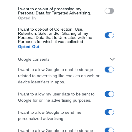
use your data for below specified purposes in below Google
I want to opt-out of processing my
consent section.
Personal Data for Targeted Advertising.
Opted In
I want to opt-out of Collection, Use,
Retention, Sale, and/or Sharing of my
Ceuta, 3 punti fermi per evitare confusioni
Personal Data that Is Unrelated with the
ideologiche (di Andrea Zhok)
Purposes for which it was collected.
Opted Out
Google consents
I want to allow Google to enable storage
31 Luglio 2026 12:00
related to advertising like cookies on web or
device identifiers in apps.
I want to allow my user data to be sent to
Google for online advertising purposes.
I want to allow Google to send me
personalized advertising.
I want to allow Google to enable storage