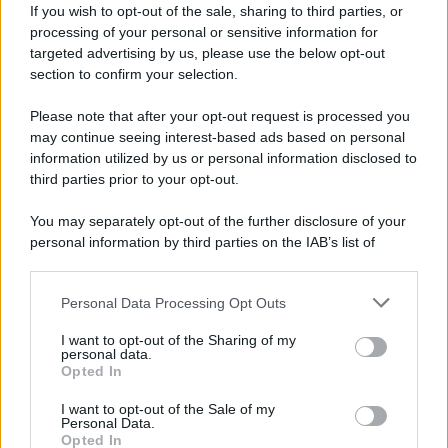
If you wish to opt-out of the sale, sharing to third parties, or
processing of your personal or sensitive information for
targeted advertising by us, please use the below opt-out
section to confirm your selection.
Please note that after your opt-out request is processed you
may continue seeing interest-based ads based on personal
Le favolette dei Milei italiani (di Alessandro
information utilized by us or personal information disclosed to
Volpi)
third parties prior to your opt-out.
You may separately opt-out of the further disclosure of your
personal information by third parties on the IAB’s list of
downstream participants.
31 Luglio 2026 12:00
Personal Data Processing Opt Outs
This information may also be disclosed by us to third parties
on the IAB’s List of Downstream Participants that may further
I want to opt-out of the Sharing of my
disclose it to other third parties.
personal data.
Opted In
Please note that this website/app uses one or more Google
services and may gather and store information including but
I want to opt-out of the Sale of my
Personal Data.
not limited to your visit or usage behaviour. You may click to
Opted In
grant or deny consent to Google and its third-party tags to