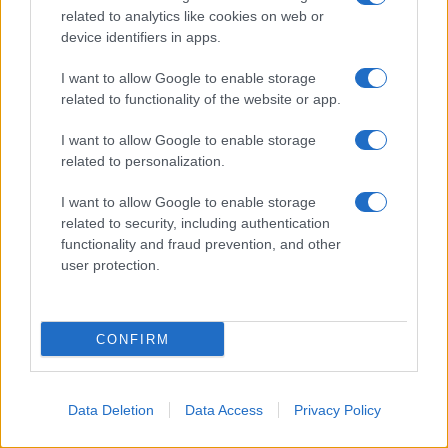
related to analytics like cookies on web or
device identifiers in apps.
I want to allow Google to enable storage
related to functionality of the website or app.
I want to allow Google to enable storage
related to personalization.
I want to allow Google to enable storage
related to security, including authentication
functionality and fraud prevention, and other
user protection.
CONFIRM
Data Deletion
Data Access
Privacy Policy