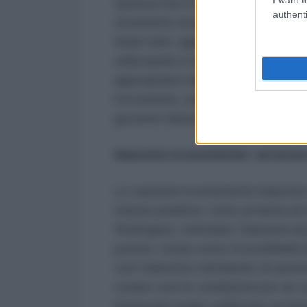
Questa non è la prima volta che u
authenti
strumento di pressione geopoliti
Stati Uniti, agisce come un vero 
utilizzando il suo potere econom
appropriarsi delle sue risorse. È
l'economia, soffocare la popolazion
governo fantoccio.
Sanzioni economiche: un'arma 
Le sanzioni economiche imposte d
misure punitive: sono un'arma di
Rodríguez, intitolato 'Sanzioni a
potere, rivela come ExxonMobil abb
con l'obiettivo dichiarato di aum
creare così le condizioni per un 
forma più cruda: soffocare un inte