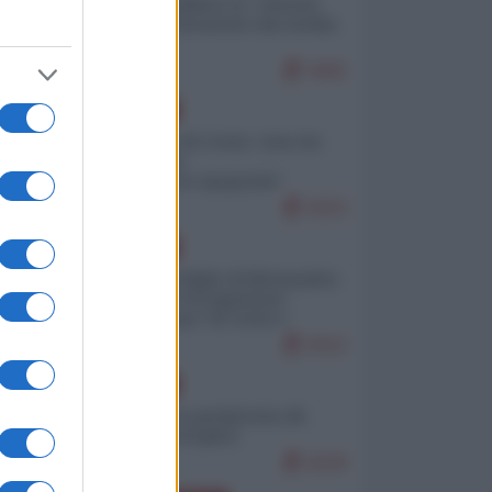
Quali sarebbero le “vittorie
ucraine” decantate dai media
italici?
9492
EUROPA
Invasione di Ceuta: cosa sta
accadendo
nell'enclave spagnola?
9153
EUROPA
Quando il figlio di Netanyahu
incitava "l'occupazione
musulmana" di Ceuta e
Melilla
8312
EUROPA
Geopolitica predatoria (di
Marco Travaglio)
8228