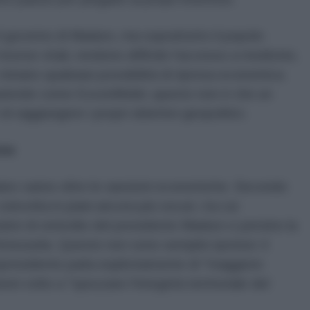
l governo di Maduro, ma soprattutto il popolo
isorse vitali, rendono difficile l'accesso a medicine,
 minano qualsiasi possibilità di ripresa economica.
r aziende come ExxonMobil, questo non è che un
i raggiungere i propri obiettivi geopolitici.
one
no vanno oltre le sanzioni economiche. Secondo
nvolta in piani ancora più oscuri, tra cui
ativi di omicidio del presidente Maduro e persino la
enezuela. Queste non sono semplici ipotesi: il
presidente parla esplicitamente di "maggiore
oni volte a "spezzare l'integrità territoriale del