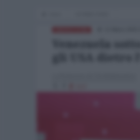
Home
IN PRIMO PIANO
11 Marzo 2025 
AMERICA LATINA
Venezuela sott
gli USA dietro l
La Redazione de l'AntiDiplomatico
4147