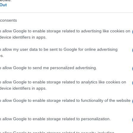
Out
zione estremista venezuelana, cercando di imporre
li interessi statunitensi.
consents
o allow Google to enable storage related to advertising like cookies on
evice identifiers in apps.
o allow my user data to be sent to Google for online advertising
s.
to allow Google to send me personalized advertising.
o allow Google to enable storage related to analytics like cookies on
evice identifiers in apps.
o allow Google to enable storage related to functionality of the website
o allow Google to enable storage related to personalization.
o allow Google to enable storage related to security, including