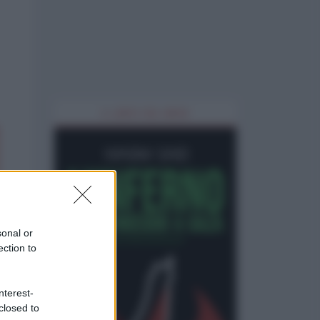
IL LIBRO DEL MESE
sonal or
ection to
nterest-
closed to