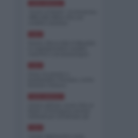
NORD-AMERICA
"Scorte al limite": il retroscena
CNN sulla difesa USA nel
conflitto iraniano
ASIA
Yemen, blocco Bab el-Mandab:
Le superpetroliere saudite
costrette a circumnavigare
l'Africa
ASIA
l'Iran era pronto a
bombardare l'Ucraina, cos'ha
fermato l'attacco
NORD-AMERICA
Guerra all'Iran, scorte USA al
limite: il Pentagono investe
miliardi per ricostituire gli
arsenali
ASIA
Canale diplomatico resta