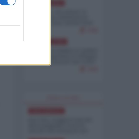
NORD-AMERICA
Il "mistero" dei numeri: il
governo Usa minimizza le
vittime in Iran, mentre fonti
interne...
7648
AMERICA LATINA
Dalla Convertibilità al "grillete
fiscal": l'Argentina si consegna
ai mercati (ancora una volta)
7618
WORLD AFFAIRS
NORD-AMERICA
Iran-USA, scoppia il caso dei
dati manipolati: il nuovo
metodo del Pentagono per
minimizzare le perdite