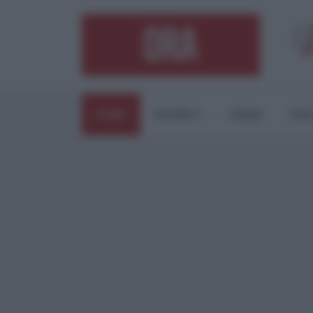
HOME
ESTERI
ITALIA
CUL