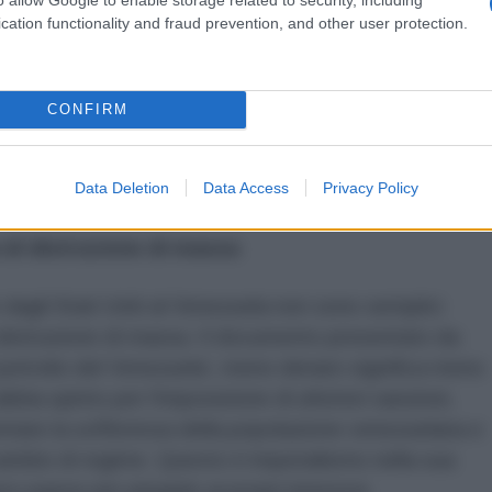
na multinazionale petrolifera si trasforma in uno
cation functionality and fraud prevention, and other user protection.
ca. ExxonMobil, con il sostegno del governo degli
e proprio braccio armato dell'imperialismo,
ico per destabilizzare un paese sovrano e
CONFIRM
 una strategia vecchia, ma sempre efficace: colpire
e, favorire l'instabilità politica e, infine, imporre un
Data Deletion
Data Access
Privacy Policy
di distruzione di massa
agli Stati Uniti al Venezuela non sono semplici
 distruzione di massa. Il documento presentato da
l petrolio del Venezuela', meno denaro significa meno
ia spinto per l'imposizione di ulteriori sanzioni,
entare la sofferenza della popolazione venezuelana e
cambio di regime. Questo è imperialismo nella sua
ro paese per piegarlo ai propri interessi.