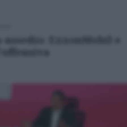
16:32
o assedio: ExxonMobil e
'offensiva