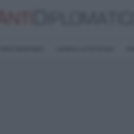
TURA E RESISTENZA
LAVORO E LOTTE SOCIALI
OPI