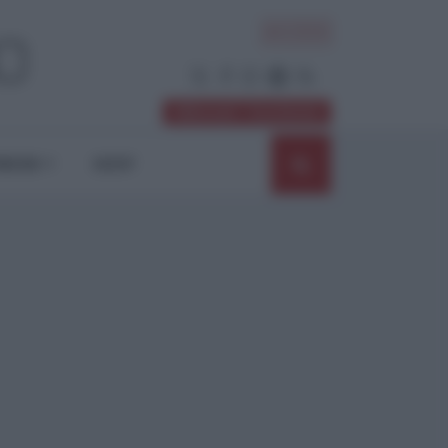
ACCEDI
Abbonati / Sostienici
NIONI
SHOP