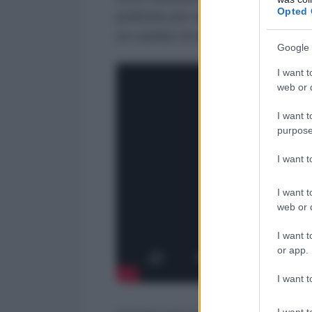
Opted 
politiche per sostenere l'opposi
un cambio di regime favorevole ag
Google 
I want t
web or d
I want t
purpose
I want 
I want t
web or d
I want t
or app.
I want t
I want t