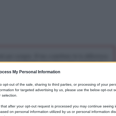
iti per sempre. Il tuo contributo fa la differenza:
mazione. L'ANTIDIPLOMATICO SEI ANCHE TU!
ocess My Personal Information
a 5€
Dona 15€
Scegli importo
to opt-out of the sale, sharing to third parties, or processing of your per
formation for targeted advertising by us, please use the below opt-out s
 selection.
 Repubblica Bolivariana del Venezuela, ha lanciato
 that after your opt-out request is processed you may continue seeing i
azionale ExxonMobil, definendola senza mezzi
ased on personal information utilized by us or personal information dis