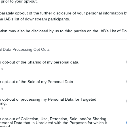
venezuelano. Le accuse non sono casuali: emergono
 prior to your opt-out.
vicepresidente Delcy Rodríguez, che dimostrerebbe
rately opt-out of the further disclosure of your personal information by
n un'operazione di lobby volta a sabotare gli
he IAB’s list of downstream participants.
o direttamente la compagnia rivale Chevron e, con
tion may also be disclosed by us to third parties on the IAB’s List of 
mericano. Ma dietro questa vicenda si nasconde
 that may further disclose it to other third parties.
stico degli Stati Uniti per destabilizzare il Venezuela
 that this website/app uses one or more Google services and may gath
se risorse petrolifere.
l Data Processing Opt Outs
including but not limited to your visit or usage behaviour. You may click 
 to Google and its third-party tags to use your data for below specifi
o opt-out of the Sharing of my personal data.
 dell'imperialismo statunitense
ogle consent section.
In
parole: ExxonMobil è un'azienda "nemica della storia
o opt-out of the Sale of my Personal Data.
el suo diritto al futuro". Questa non è una semplice
In
ia fondata su prove concrete. Il documento
to opt-out of processing my Personal Data for Targeted
dimostra come ExxonMobil abbia orchestrato
ing.
In
naria per far revocare le licenze a Chevron, privando
egico e danneggiando ulteriormente un'economia già
o opt-out of Collection, Use, Retention, Sale, and/or Sharing
ersonal Data that Is Unrelated with the Purposes for which it
ExxonMobil avrebbe anche finanziato campagne
lected.