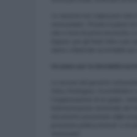
Le sanzioni non colpiscono solo i
venezuelano. Privano il paese di r
cibo e beni di prima necessità, e
Eppure, per gli Stati Uniti e pe
danno collaterale accettabile pur d
Un piano per la destabilizzazi
Le accuse del governo venezuela
Delcy Rodríguez, ExxonMobil è coi
l'organizzazione di un golpe, tent
frammentazione territoriale del V
documento presentato dalla vice
pressione politica interna" e di azi
Venezuela".