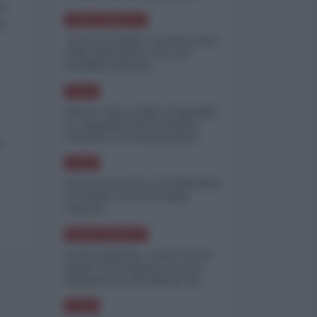
minimizzare le perdite
hi
NORD-AMERICA
i
"Scorte al limite": il retroscena
CNN sulla difesa USA nel
conflitto iraniano
ASIA
Yemen, blocco Bab el-Mandab:
Le superpetroliere saudite
costrette a circumnavigare
a
l'Africa
ASIA
l'Iran era pronto a bombardare
l'Ucraina, cos'ha fermato
l'attacco
NORD-AMERICA
Guerra all'Iran, scorte USA al
limite: il Pentagono investe
miliardi per ricostituire gli
arsenali
ASIA