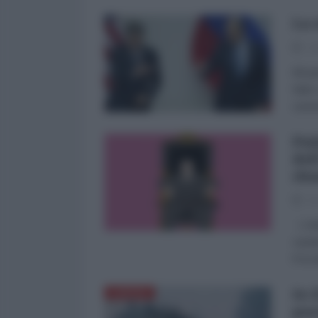
La 
19
Mi pa
Nato 
vener
Put
del
sb
07
L'Ant
canal
l'Occ
Se 
EUROPA
pos