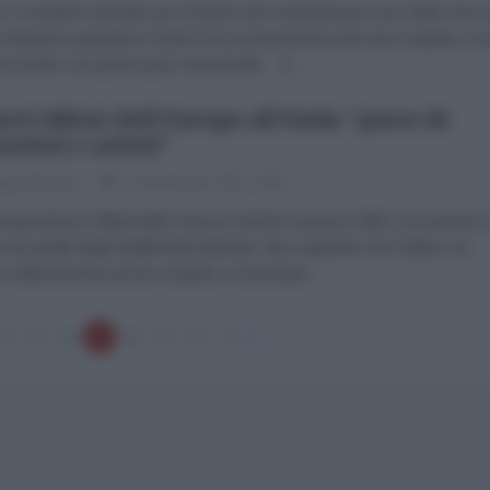
 Cosentino bannato per 30 giorni da Facebook per aver detto che c
 il tampone garantisce di più la non trasmissione del virus rispetto a ch
vaccinato con green pass semestrale. E...
uovi diktat dell'Europa all'Italia "paese di
erieri e artisti"
ppe Masala
10 Novembre 2021 16:00
uropa lancia il diktat della messa a bando europeo delle concessioni 
re da quelle degli stabilimenti balneari. Ben sapendo che l'Italia è un
 relativamente povero rispetto a Germania...
14
15
16
17
18
19
20
21