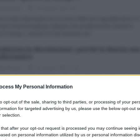
ppe Masala
06 Gennaio 2022 20:47
ro molto interessante che il Corriere della Sera oggi abbia deciso di
mare la buona borghesia milanese che potrebbe presto arrivare la
a in Europa. L'articolo è di Ian Bremmer uno...
akistan in dissoluzione: perché la Russia no
alternative
ppe Masala
05 Gennaio 2022 17:00
verno kazako è dimissionario. Gli scontri nel paese continuano senza
 in maniera anche molto violenta. Direi in stile ucraino. Si ripropong
ocess My Personal Information
amente le stesse modalità. Inutile...
to opt-out of the sale, sharing to third parties, or processing of your per
a mossa del cavallo di Putin dagli Usa
formation for targeted advertising by us, please use the below opt-out s
pondono facendo il pesce in barile
 selection.
ppe Masala
05 Gennaio 2022 16:00
 that after your opt-out request is processed you may continue seeing i
ased on personal information utilized by us or personal information dis
a astuta mossa del cavallo del cavallo di Mosca, l'Occidente è