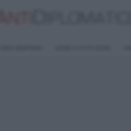
TURA E RESISTENZA
LAVORO E LOTTE SOCIALI
OPI