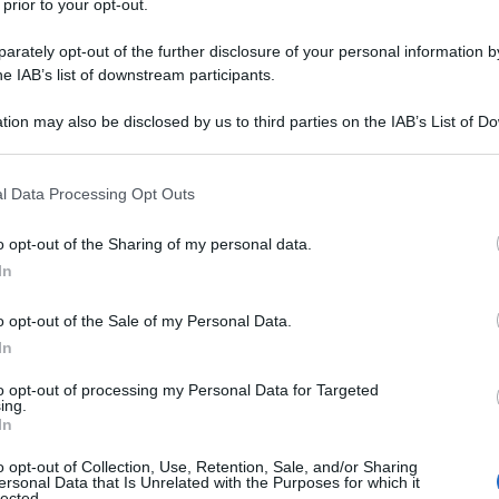
 prior to your opt-out.
nzialmente spalle al muro: o accetta un accordo di reciproca
ezza con la Russia oppure si prenderà la responsabilità...
rately opt-out of the further disclosure of your personal information by
he IAB’s list of downstream participants.
a curvatura dei poteri presidenziali".
tion may also be disclosed by us to third parties on the IAB’s List of 
ubblica getta definitivamente la maschera s
 that may further disclose it to other third parties.
ghi
 that this website/app uses one or more Google services and may gath
l Data Processing Opt Outs
ppe Masala
28 Dicembre 2021 12:00
including but not limited to your visit or usage behaviour. You may click 
 to Google and its third-party tags to use your data for below specifi
iDiplomatico è anche su Telegram. Clicca qui per entrare nel nostro
o opt-out of the Sharing of my personal data.
ogle consent section.
e e rimanere aggiornato Nulla meglio dell'articolo di oggi pubblicato
In
blica a...
o opt-out of the Sale of my Personal Data.
nnato per l'ennesima volta su Facebook ma
In
sta volta con una grande (inquietante) novit
to opt-out of processing my Personal Data for Targeted
ing.
ppe Masala
28 Dicembre 2021 11:00
In
iDiplomatico è anche su Telegram. Clicca qui per entrare nel nostro
o opt-out of Collection, Use, Retention, Sale, and/or Sharing
e e rimanere aggiornato Per l'ennesima volta sono stato bannato d
ersonal Data that Is Unrelated with the Purposes for which it
lected.
ook per 30 giorni....