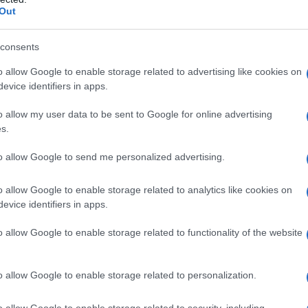
Out
ati Covid e eutanasia: in Nuova Zelanda
consents
no varcato la linea rossa
o allow Google to enable storage related to advertising like cookies on
ppe Masala
27 Dicembre 2021 14:00
evice identifiers in apps.
iDiplomatico è anche su Telegram. Clicca qui per entrare nel nostro
o allow my user data to be sent to Google for online advertising
e e rimanere aggiornato In Nuova Zelanda hanno approvato...
s.
futuro dell'Europa passa da questa decisione
to allow Google to send me personalized advertising.
la Fed
o allow Google to enable storage related to analytics like cookies on
ppe Masala
17 Dicembre 2021 11:00
evice identifiers in apps.
iDiplomatico è anche su Telegram. Clicca qui per entrare nel nostro
e e rimanere aggiornato Il Fomc (Federal Open Market Committee
o allow Google to enable storage related to functionality of the website
 Fed ha deciso di raddoppiare...
o allow Google to enable storage related to personalization.
militarizzazione della lotta al Covid e
nsegnamento del Fieldmarshall Montgomery
o allow Google to enable storage related to security, including