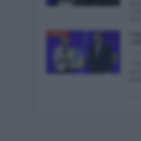
Marco
si fa
gira 
I n
EUROPA
cam
Giuse
E l'E
parti
paese
13