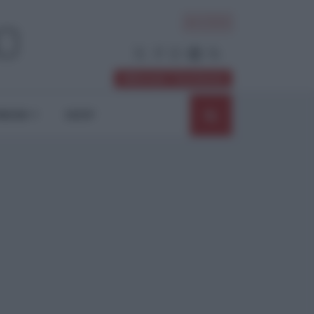
ACCEDI
Abbonati / Sostienici
NIONI
SHOP