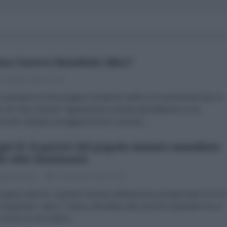
ma Guerra Mondiale (Bis)?
 Febbraio 2022 11:00
 gennaio la nostra pagina Facebook subisce un immotivato blocco
o da "fact checker" appartenenti a testate giornalistiche a noi
rrenti. Aiutateci ad aggirare la loro censura....
gio II: il parere del popolo minuto annullato
le elite dominanti
ppe Masala
29 Gennaio 2022 17:07
e girarci attorno, il grande vincitore dell'elezione presidenziale è il PD
o Segretario Letta Jr. Hanno affondato tutti, perchè il Quirinale non si
 anche se non hanno...