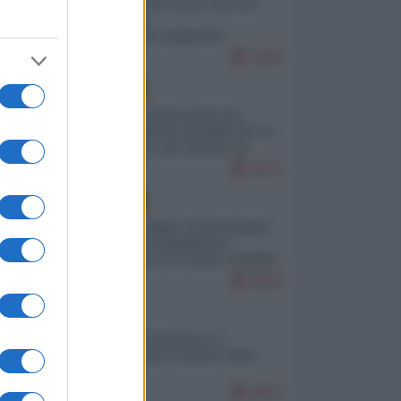
Invasione di Ceuta: cosa sta
accadendo
nell'enclave spagnola?
9295
EUROPA
La mappa di Eurostat che
smonta tutte le storielle che vi
raccontano sul turismo di
massa
8721
EUROPA
Quando il figlio di Netanyahu
incitava "l'occupazione
musulmana" di Ceuta e Melilla
8664
)
ITALIA
Il turismo di massa e i
"risvegli" del Corriere della
sera
8603