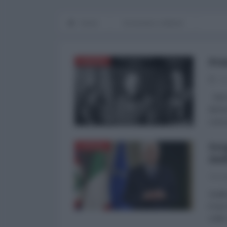
Home
Economia e dintorni
Pri
EUROPA
01
Dal 2
decis
conco
Ser
EUROPA
dal
Giuse
Inutil
il su
cede,