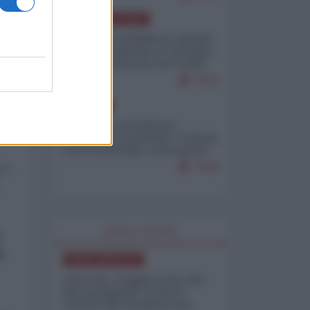
AMERICA LATINA
mo
Dalla Convertibilità al "grillete
fiscal": l'Argentina si consegna
ai mercati (ancora una volta)
7930
EUROPA
Mosca: le esercitazioni
nucleari di Germania e Francia
sono il preludio a una guerra
contro la Russia
7508
e a
WORLD AFFAIRS
u
NORD-AMERICA
Iran-USA, scoppia il caso dei
dati manipolati: il nuovo
metodo del Pentagono per