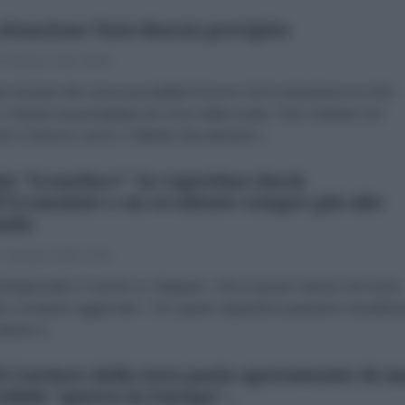
situazione Nato-Russia precipita
 Gennaio 2022 08:00
re di poter dire senza possibilità di errore che la situazione tra USA-
e Russia sia precipitata nel corso della serata. Pare evidente che
dì a Ginevra Lavrov e Blinken decreteranno...
in "Scaarface": la copertina shock
l'Economist e un occidente sempre più allo
ando
 Gennaio 2022 12:00
iDiplomatico è anche su Telegram. Clicca qui per entrare nel nostro
e e rimanere aggiornato Per quanto riguarda la questione Kazakhis
idente è...
Il Corriere della Sera parla apertamente di u
sibile "guerra in Europa"...