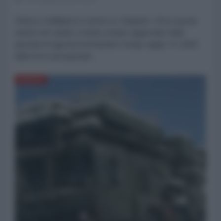
Difesa e Intelligence è anche su Telegram. Clicca qui per
entrare nel canale e restare sempre aggiornato Nella
giornata di oggi due bombardieri a lungo raggio Tu-22M3
delle forze aerospaziali...
DIFESA