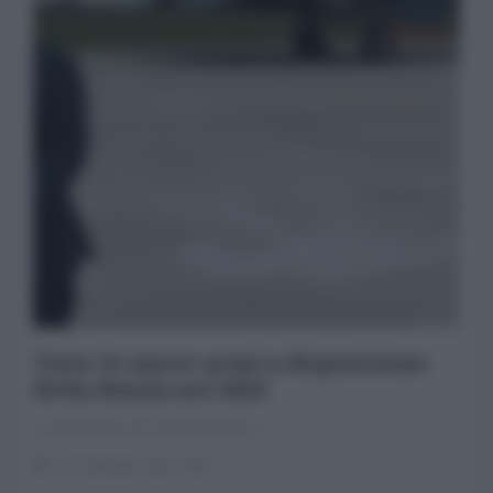
Tutte le nuove armi a disposizione
della Russia nel 2022
La Redazione de l'AntiDiplomatico
14 Febbraio 2022 23:53