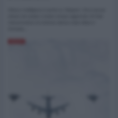
Difesa e Intelligence è anche su Telegram. Clicca qui per
entrare nel canale e restare sempre aggiornato Gli Stati
Uniti prevedono di schierare ulteriori unità militari in
Romania,...
DIFESA