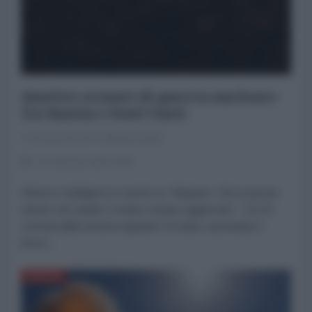
Quattro scenari di guerra nucleare
tra Russia e Stati Uniti
La Redazione de l'AntiDiplomatico
11 Febbraio 2022 18:30
Difesa e Intelligence è anche su Telegram. Clicca qui per
entrare nel canale e restare sempre aggiornato Con la
crescita delle tensioni riguardo l’Ucraina, aumentano i
timori...
DIFESA