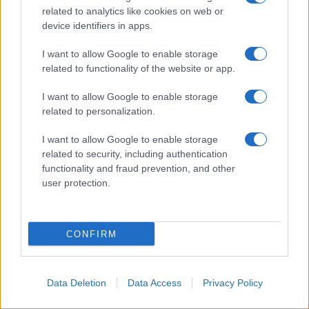
related to analytics like cookies on web or
"Scorte al limite": il retroscena CNN sulla difesa USA
nel conflitto iraniano
device identifiers in apps.
I want to allow Google to enable storage
ASIA
related to functionality of the website or app.
Yemen, blocco Bab el-Mandab: Le superpetroliere
saudite costrette a circumnavigare l'Africa
I want to allow Google to enable storage
related to personalization.
ASIA
l'Iran era pronto a bombardare l'Ucraina, cos'ha
I want to allow Google to enable storage
fermato l'attacco
related to security, including authentication
functionality and fraud prevention, and other
NORD-AMERICA
user protection.
Guerra all'Iran, scorte USA al limite: il Pentagono
investe miliardi per ricostituire gli arsenali
ASIA
CONFIRM
Canale diplomatico resta aperto: cosa si sono detti i
ministri di Iran e Arabia Saudita
Data Deletion
Data Access
Privacy Policy
NORD-AMERICA
"Una guerra illegale": Trump minimizza le perdite in