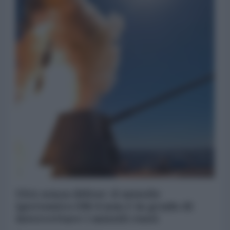
USA senza difese: il missile
ipersonico SM-6 non è in grado di
intercettare i missili russi