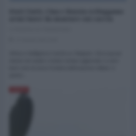
Stati Uniti, Cina e Russia sviluppano
armi laser da montare sui caccia
La Redazione de l'AntiDiplomatico
27 Gennaio 2022 15:40
Difesa e Intelligence è anche su Telegram. Clicca qui per
entrare nel canale e restare sempre aggiornato Le armi
laser sono la nuove frontiera dell’aviazione militare. A
questo...
DIFESA