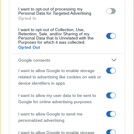
use your data for below specified purposes in below Google
I want to opt-out of processing my
NORD-AMERICA
consent section.
Personal Data for Targeted Advertising.
Il "mistero" dei numeri: il governo Usa minimizza le
Opted In
vittime in Iran, mentre fonti interne...
7646
I want to opt-out of Collection, Use,
Retention, Sale, and/or Sharing of my
Personal Data that Is Unrelated with the
AMERICA LATINA
Purposes for which it was collected.
Opted Out
Dalla Convertibilità al "grillete fiscal": l'Argentina si
consegna ai mercati (ancora una volta)
Google consents
7609
I want to allow Google to enable storage
related to advertising like cookies on web or
device identifiers in apps.
WORLD AFFAIRS
I want to allow my user data to be sent to
Google for online advertising purposes.
NORD-AMERICA
Iran-USA, scoppia il caso dei dati manipolati: il
I want to allow Google to send me
nuovo metodo del Pentagono per minimizzare le
perdite
personalized advertising.
I want to allow Google to enable storage
NORD-AMERICA