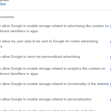
 L'allora Presidente degli Stati Uniti Joe Biden disse
Out
affermazioni che il leader russo Vladimir Putin era un
consents
o allow Google to enable storage related to advertising like cookies on
uietante tra i governi e i media occidentali. Dato
evice identifiers in apps.
rentemente così scioccante, ci si aspetterebbe che
o allow my user data to be sent to Google for online advertising
e commenti lo commemorassero.
s.
 la Russia a convocare una riunione del Consiglio di
to allow Google to send me personalized advertising.
 chiedere un'indagine approfondita e imparziale
o allow Google to enable storage related to analytics like cookies on
ato l'inviato russo Dmitry Polyanskiy nella sua
evice identifiers in apps.
ni occidentali hanno costantemente ignorato di porre
nostante le drammatiche accuse iniziali di
o allow Google to enable storage related to functionality of the website
o allow Google to enable storage related to personalization.
oni Unite ha mostrato una imbarazzante e vergognosa
o allow Google to enable storage related to security, including