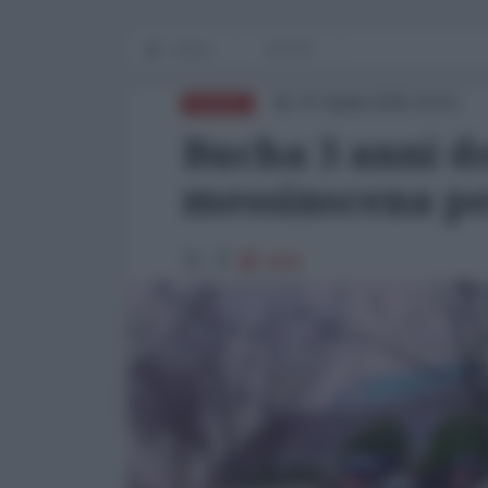
Home
OP-ED
07 Aprile 2025 16:51
RUSSIA
Bucha 3 anni d
messinscena per
8495