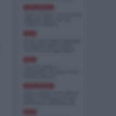
minimizzare le perdite
NORD-AMERICA
"Scorte al limite": il retroscena
CNN sulla difesa USA nel
conflitto iraniano
ASIA
Yemen, blocco Bab el-Mandab:
Le superpetroliere saudite
costrette a circumnavigare
l'Africa
ASIA
l'Iran era pronto a
bombardare l'Ucraina, cos'ha
fermato l'attacco
NORD-AMERICA
Guerra all'Iran, scorte USA al
limite: il Pentagono investe
miliardi per ricostituire gli
arsenali
ASIA