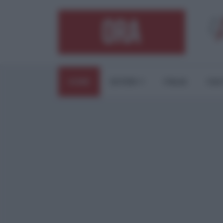
HOME
ESTERI
ITALIA
CUL