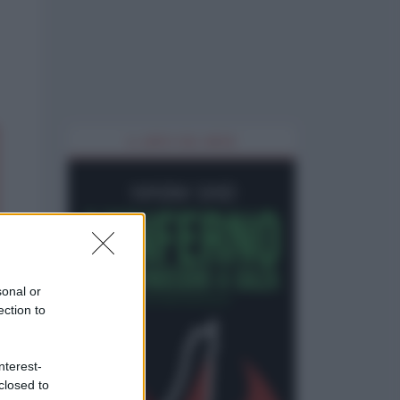
IL LIBRO DEL MESE
sonal or
ection to
nterest-
closed to