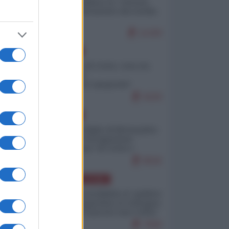
Quali sarebbero le “vittorie
ucraine” decantate dai media
italici?
11329
EUROPA
Invasione di Ceuta: cosa sta
accadendo
nell'enclave spagnola?
9229
EUROPA
Quando il figlio di Netanyahu
incitava "l'occupazione
musulmana" di Ceuta e
Melilla
8526
AMERICA LATINA
Dalla Convertibilità al "grillete
fiscal": l'Argentina si consegna
ai mercati (ancora una volta)
7849