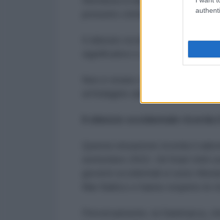
riluttanza a rispondere alle ripet
authenti
presunto crimine di guerra di Buc
Il silenzio occidentale su Bucha è
significativo e sinistro di quanto s
Non è strano che sia proprio il p
un'indagine adeguata?
Il silenzio occidentale ricorda
Questa situazione ricorda il sab
settembre 2022. Gli Stati Uniti so
governi occidentali si sono rifiuta
Mar Baltico e hanno respinto le r
Perversamente, la Danimarca, che