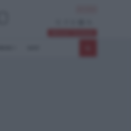
ACCEDI
Abbonati / Sostienici
NIONI
SHOP