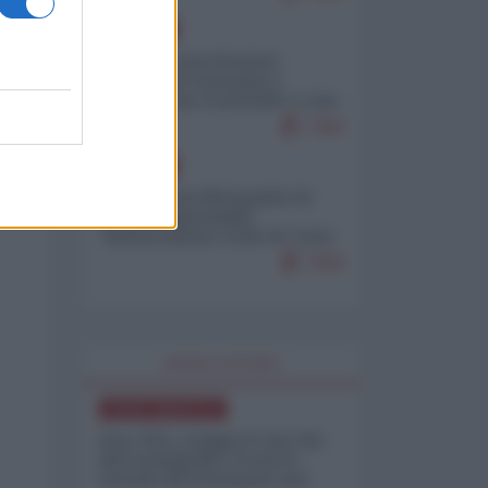
EUROPA
Mosca: le esercitazioni
nucleari di Germania e
Francia sono il preludio a una
guerra contro la Russia
7383
EUROPA
Petro accusa Netanyahu di
essere responsabile
"dell'invasione civile di Ceuta
da parte dei marocchini"
7059
WORLD AFFAIRS
NORD-AMERICA
Iran-USA, scoppia il caso dei
dati manipolati: il nuovo
metodo del Pentagono per