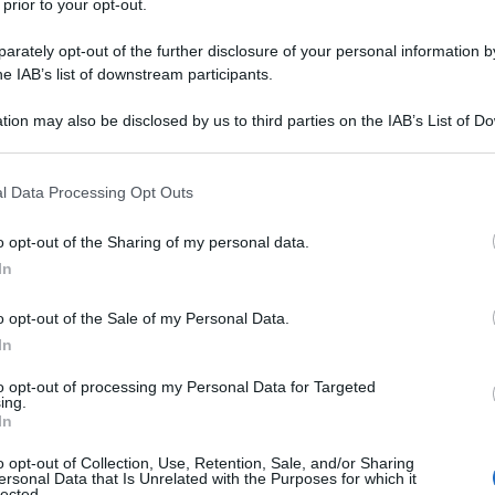
 prior to your opt-out.
rately opt-out of the further disclosure of your personal information by
he IAB’s list of downstream participants.
entinaia di civili a sangue freddo, in stile esecuzione,
r le strade.
tion may also be disclosed by us to third parties on the IAB’s List of 
 that may further disclose it to other third parties.
e non hanno mai dichiarato il numero esatto delle
 that this website/app uses one or more Google services and may gath
l Data Processing Opt Outs
 sono state oltre 400. Ma non ci sono rapporti
including but not limited to your visit or usage behaviour. You may click 
curiosamente, i governi occidentali e i loro media non
 to Google and its third-party tags to use your data for below specifi
o opt-out of the Sharing of my personal data.
ogle consent section.
n'indagine adeguata o di mettere in discussione le
In
e si è compiaciuto delle affermazioni del regime di
o opt-out of the Sale of my Personal Data.
e domande, una pratica unilaterale tipica degli ultimi
In
to opt-out of processing my Personal Data for Targeted
ing.
entali non hanno fornito alcuna spiegazione plausibile
In
ro perpetrato violazioni così efferate. È stato
o opt-out of Collection, Use, Retention, Sale, and/or Sharing
una prova della “barbarie” e dell'“aggressione non
ersonal Data that Is Unrelated with the Purposes for which it
lected.