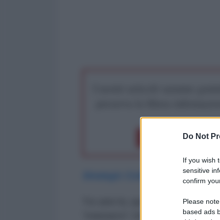
I nostri articoli saranno gratu
preserva la libera infor
Do Not Pr
Dona 1€
Don
If you wish 
sensitive in
Strategic Culture
confirm your
Tre anni fa, questa settimana, i 
Please note
based ads b
“massacro” che sarebbe stato comp