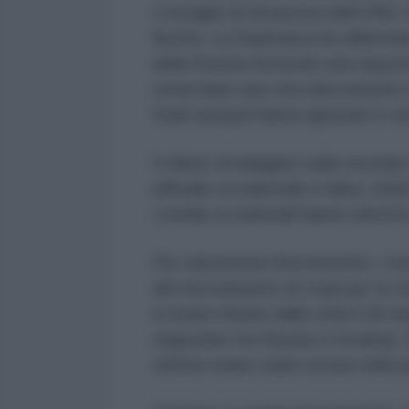
Consiglio di Sicurezza dell’ONU, 
Bucha. La Danimarca ha affermato
della Russia fornendo una rispo
ostacolare una vera discussione su
Stati europei hanno ignorato il c
Il rifiuto di indagare sulla vicen
ufficiale occidentale è falsa. Infa
i media occidentali hanno distor
Per riassumere brevemente: i media 
del ritrovamento di corpi per le s
si erano ritirate dalla città il 30
negoziato tra Russia e Ucraina). 
vittime erano state uccise nelle 