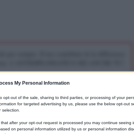
iti per sempre. Il tuo contributo fa la differenza:
mazione. L'ANTIDIPLOMATICO SEI ANCHE TU!
ocess My Personal Information
a 5€
Dona 15€
Scegli importo
to opt-out of the sale, sharing to third parties, or processing of your per
formation for targeted advertising by us, please use the below opt-out s
 selection.
media occidentali hanno titolato su uno scioccante
 that after your opt-out request is processed you may continue seeing i
ased on personal information utilized by us or personal information dis
iuto dalle forze militari russe nella città ucraina di