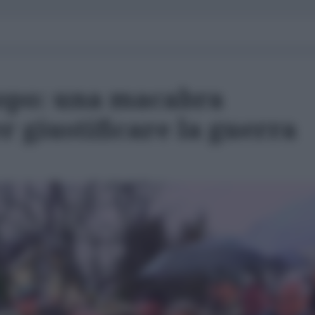
opo: una macabra
 giustificare la guerra