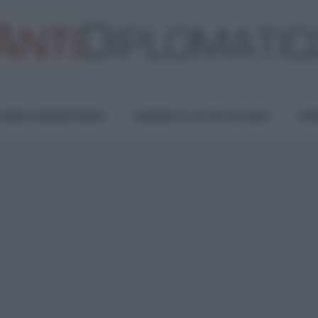
TURA E RESISTENZA
LAVORO E LOTTE SOCIALI
OPI