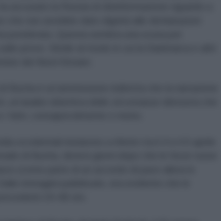
ha accusato la Russia di disinformazione riguardo a
 che non avrebbe dato dignità alle dichiarazioni
sta ponderata. Questa sembra una scusa per
lle prove. Simile al modo in cui la Danimarca e altri
rimine del Nord Stream.
da di Bucha è un’ammissione indiretta che la narrazione
tti, un’analisi obiettiva delle circostanze dimostra che
to i fatti, consapevolmente o meno.
occidentali iniziarono a riferire tra il 4 e il 6 aprile
trade di Bucha, diversi giorni dopo che le forze russe
 marzo (come parte di un accordo di pace allora in
Dalle immagini pubblicate, era evidente che le
precedenti 24-48 ore.