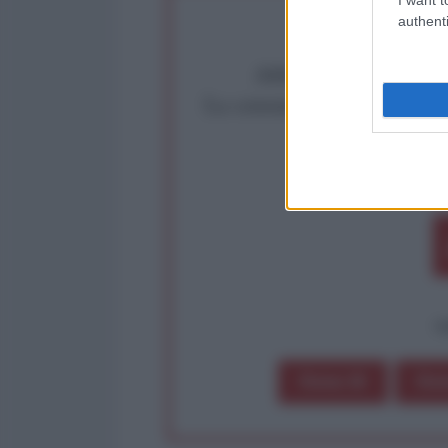
authenti
Abbiamo poco tempo pe
La censura imposta a l'Ant
Rivendica un
Partecip
op
Dona 1€
Don