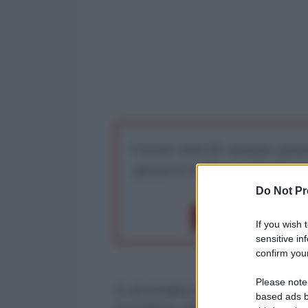
I nostri articoli saranno gratu
preserva la libera infor
Do Not Pr
Dona 1€
Don
If you wish 
sensitive in
confirm your
Please note
In un’Ucraina stremata dalla guerr
based ads b