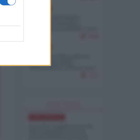
EUROPA
Mosca: le esercitazioni
nucleari di Germania e
Francia sono il preludio a una
guerra contro la Russia
7638
EUROPA
Petro accusa Netanyahu di
essere responsabile
"dell'invasione civile di Ceuta
da parte dei marocchini"
7213
WORLD AFFAIRS
NORD-AMERICA
Iran-USA, scoppia il caso dei
dati manipolati: il nuovo
metodo del Pentagono per