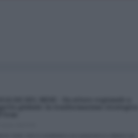
NALISI DEL MESE - Da attore regionale a
getto globale: la trasformazione strategic
l'Iran
 Agosto 2026 07:00
brizio Verde «Non li consideriamo una superpotenza e abbiamo già