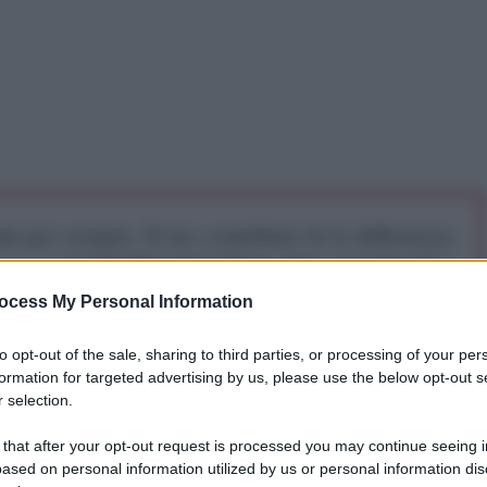
iti per sempre. Il tuo contributo fa la differenza:
mazione. L'ANTIDIPLOMATICO SEI ANCHE TU!
ocess My Personal Information
a 5€
Dona 15€
Scegli importo
to opt-out of the sale, sharing to third parties, or processing of your per
formation for targeted advertising by us, please use the below opt-out s
 selection.
 that after your opt-out request is processed you may continue seeing i
a, il malcontento cresce. Negli ultimi mesi, il
ased on personal information utilized by us or personal information dis