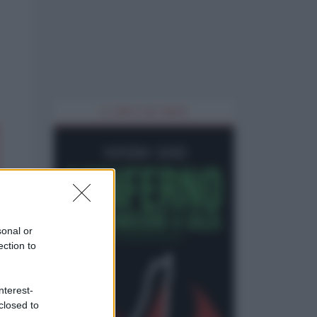
IL LIBRO DEL MESE
sonal or
ection to
nterest-
closed to