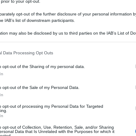
ffrontato la prima vera ondata di proteste popolari
 prior to your opt-out.
ssia. Il motivo?
La controversa approvazione del
rately opt-out of the further disclosure of your personal information by
 ha posto sotto il controllo presidenziale due
he IAB’s list of downstream participants.
lla corruzione: la NABU e la SAP.
tion may also be disclosed by us to third parties on the IAB’s List of 
 that may further disclose it to other third parties.
 su pressione di Washington e considerate un
ntale, sono ora al centro di una crisi che minaccia la
 that this website/app uses one or more Google services and may gath
l Data Processing Opt Outs
including but not limited to your visit or usage behaviour. You may click 
ime di Kiev. Le manifestazioni — da Kiev a Lvov, da
 to Google and its third-party tags to use your data for below specifi
o opt-out of the Sharing of my personal data.
 politici, cittadini e persino alcuni militari,
ogle consent section.
In
 pericoloso per il presidente ucraino.
o opt-out of the Sale of my Personal Data.
ivata la decisione dell’Unione Europea di
congelare
In
ausa della riforma giudicata incompatibile con gli
to opt-out of processing my Personal Data for Targeted
 passo indietro di Zelensky, che ha presentato una
ing.
In
abilire
” l’indipendenza delle istituzioni anticorruzione,
.
o opt-out of Collection, Use, Retention, Sale, and/or Sharing
ersonal Data that Is Unrelated with the Purposes for which it
lected.