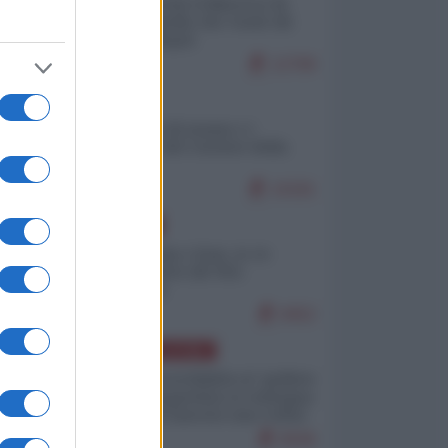
Ceuta: perché il Marocco fa
con noi quello che vuole (di
Alberto Negri)
12799
ITALIA
Il turismo di massa e i
"risvegli" del Corriere della
sera
10181
EUROPA
Cina, Russia e Iran, io ve
l’avevo detto (di Vito
Petrocelli)
8452
AMERICA LATINA
Dalla Convertibilità al "grillete
fiscal": l'Argentina si consegna
ai mercati (ancora una volta)
8046