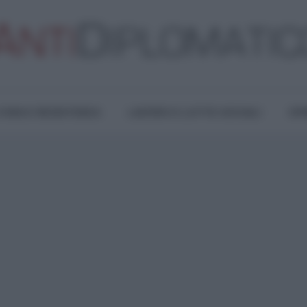
TURA E RESISTENZA
LAVORO E LOTTE SOCIALI
OPI