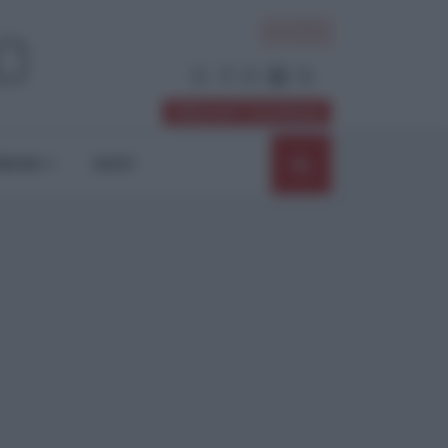
ACCEDI
Abbonati / Sostienici
NIONI
SHOP