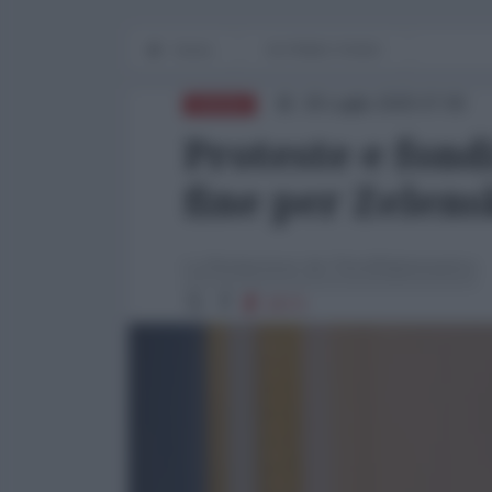
Home
IN PRIMO PIANO
28 Luglio 2025 07:00
RUSSIA
Proteste e fondi
fine per Zelen
La Redazione de l'AntiDiplomatico
2573