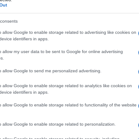
Out
ungo considerata intoccabile grazie all’appoggio
sse crepe
. Se i fondi restano bloccati e le proteste
consents
bile: stiamo assistendo all’inizio della fine del suo
o allow Google to enable storage related to advertising like cookies on
evice identifiers in apps.
o allow my user data to be sent to Google for online advertising
na de l'AntiDiplomatico dedicata ai nostri
s.
to allow Google to send me personalized advertising.
o allow Google to enable storage related to analytics like cookies on
IDIPLOMATICO
evice identifiers in apps.
stata registrata in data 08/09/2015 presso il Tribunale civile di
o allow Google to enable storage related to functionality of the website
gistro di stampa. Per ogni informazione, richiesta, consiglio e
ico.it
o allow Google to enable storage related to personalization.
o allow Google to enable storage related to security, including