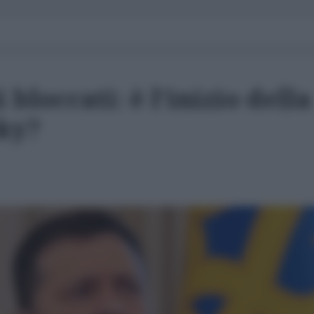
 bloccati: è l’inizio della
sky?