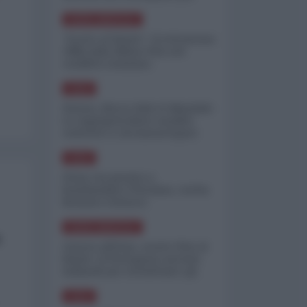
minimizzare le perdite
NORD-AMERICA
"Scorte al limite": il retroscena
CNN sulla difesa USA nel
conflitto iraniano
ASIA
Yemen, blocco Bab el-Mandab:
Le superpetroliere saudite
costrette a circumnavigare
l'Africa
ASIA
l'Iran era pronto a
bombardare l'Ucraina, cos'ha
fermato l'attacco
NORD-AMERICA
a
Guerra all'Iran, scorte USA al
limite: il Pentagono investe
miliardi per ricostituire gli
arsenali
ASIA