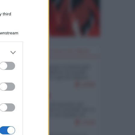
 third
Downstream
er and store
I PIÙ LETTI DELLA SETTIMANA
to grant or
ed purposes
Restare umani: la forma più
alta di ribellione al mondo
distopico di oggi (di Alberto
Bradanini)
22906
EUROPA
La mappa di Eurostat che
smonta tutte le storielle che vi
raccontano sul turismo di
massa
13135