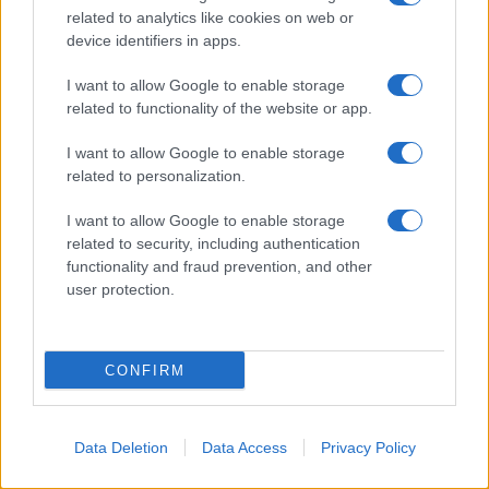
related to analytics like cookies on web or
device identifiers in apps.
I want to allow Google to enable storage
related to functionality of the website or app.
I want to allow Google to enable storage
related to personalization.
I want to allow Google to enable storage
related to security, including authentication
functionality and fraud prevention, and other
user protection.
IL LIBRO DEL MESE
CONFIRM
Data Deletion
Data Access
Privacy Policy