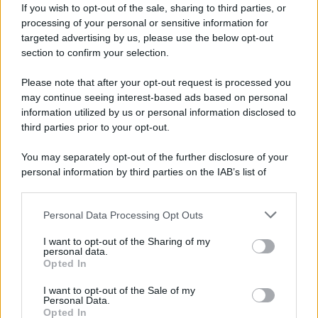
If you wish to opt-out of the sale, sharing to third parties, or
processing of your personal or sensitive information for
targeted advertising by us, please use the below opt-out
section to confirm your selection.
Il turismo di massa e i "risvegli" del
Corriere della sera
Please note that after your opt-out request is processed you
may continue seeing interest-based ads based on personal
information utilized by us or personal information disclosed to
third parties prior to your opt-out.
You may separately opt-out of the further disclosure of your
06 Agosto 2026 08:00
personal information by third parties on the IAB’s list of
downstream participants.
Personal Data Processing Opt Outs
This information may also be disclosed by us to third parties
on the IAB’s List of Downstream Participants that may further
I want to opt-out of the Sharing of my
disclose it to other third parties.
personal data.
Opted In
Please note that this website/app uses one or more Google
services and may gather and store information including but
I want to opt-out of the Sale of my
Personal Data.
not limited to your visit or usage behaviour. You may click to
Opted In
grant or deny consent to Google and its third-party tags to