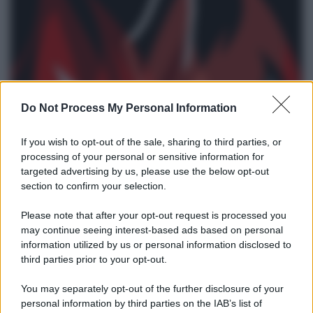
Do Not Process My Personal Information
If you wish to opt-out of the sale, sharing to third parties, or
processing of your personal or sensitive information for
targeted advertising by us, please use the below opt-out
section to confirm your selection.
I PIÙ LETTI DELLA SETTIMANA
Please note that after your opt-out request is processed you
Restare umani: la forma più alta di ribellione al
may continue seeing interest-based ads based on personal
mondo distopico di oggi (di Alberto Bradanini)
information utilized by us or personal information disclosed to
third parties prior to your opt-out.
20539
You may separately opt-out of the further disclosure of your
Ceuta: perché il Marocco fa con noi quello che vuole
personal information by third parties on the IAB’s list of
(di Alberto Negri)