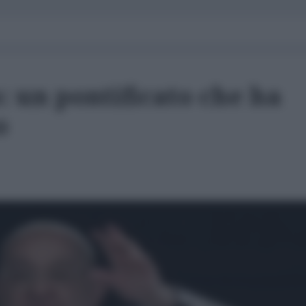
 un pontificato che ha
o