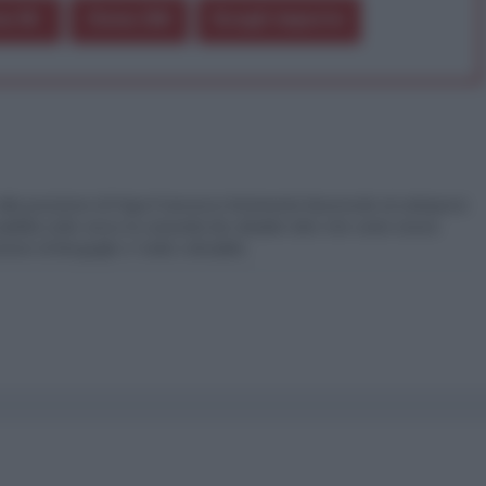
a 5€
Dona 15€
Scegli importo
lla posizione di Papa Francesco fortemente favorevole al sottoporsi
bilità civile verso la comunità dei cittadini oltre che come sicura
ione di Bergoglio e’ molto criticabile.