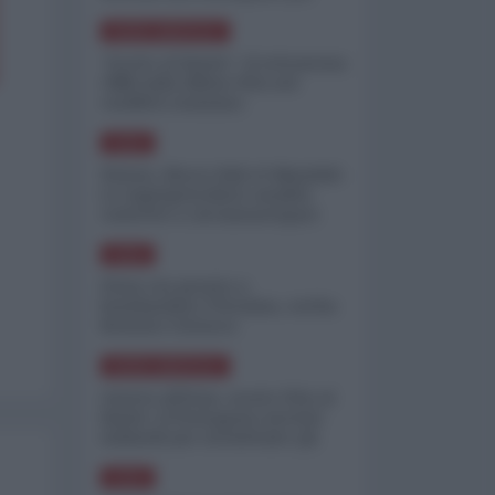
minimizzare le perdite
NORD-AMERICA
"Scorte al limite": il retroscena
CNN sulla difesa USA nel
conflitto iraniano
ASIA
Yemen, blocco Bab el-Mandab:
Le superpetroliere saudite
costrette a circumnavigare
l'Africa
ASIA
l'Iran era pronto a
bombardare l'Ucraina, cos'ha
fermato l'attacco
NORD-AMERICA
Guerra all'Iran, scorte USA al
limite: il Pentagono investe
miliardi per ricostituire gli
arsenali
ASIA