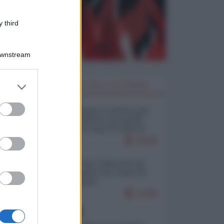
 third
Downstream
er and store
I PIÙ LETTI DELLA SETTIMANA
to grant or
ed purposes
Restare umani: la forma più
alta di ribellione al mondo
distopico di oggi (di Alberto
Bradanini)
20580
Ceuta: perché il Marocco fa
con noi quello che vuole (di
Alberto Negri)
12466
EUROPA