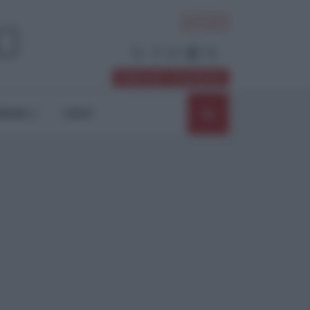
ACCEDI
Abbonati / Sostienici
NIONI
SHOP