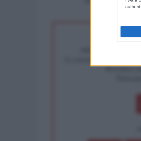
critica: info@lantidiplomat
authenti
Abbiamo poco tempo pe
La censura imposta a l'Ant
Rivendica un
Partecip
op