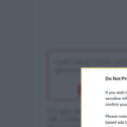
I nostri articoli saranno gratu
preserva la libera infor
Do Not Pr
Dona 1€
Don
If you wish 
sensitive in
confirm your
Il 21 aprile 2025 si è spento, all
Please note
tutto il mondo come Papa France
based ads b