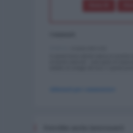
Dona 1€
Don
Commenti
Andrea
-
24 Aprile 2025 14:18
In questo breve articolo manca un accenno a
al vaccino anticovid - come gesto di responsa
antidoto al contagio del virus. E questa posiz
Abbonati per commentare
Potrebbe anche interessarti