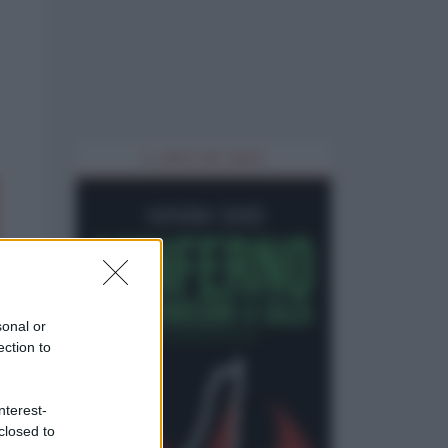
IL LIBRO DEL MESE
sonal or
ection to
nterest-
closed to