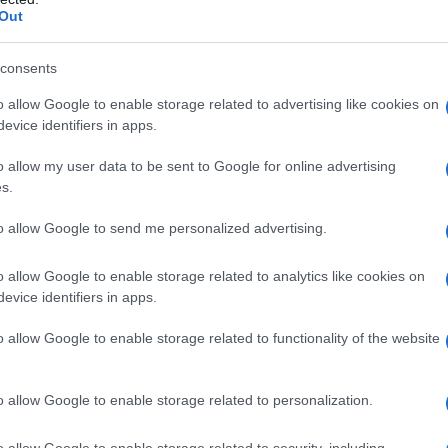
Out
e alla capacità di leggere i segni del tempo. Nel
hiamata a scegliere il successore di un papa che ha
consents
o allow Google to enable storage related to advertising like cookies on
evice identifiers in apps.
 sfida non semplice: decidere se proseguire lungo il
atto di apertura e riforma, oppure riportare la rotta
o allow my user data to be sent to Google for online advertising
Quel che è certo è che l’eredità di Bergoglio
s.
 e il dibattito globale per molti anni ancora.
to allow Google to send me personalized advertising.
iana de l'AntiDiplomatico dedicata ai nostri
o allow Google to enable storage related to analytics like cookies on
evice identifiers in apps.
o allow Google to enable storage related to functionality of the website
IDIPLOMATICO
stata registrata in data 08/09/2015 presso il Tribunale civile di
o allow Google to enable storage related to personalization.
gistro di stampa. Per ogni informazione, richiesta, consiglio e
o allow Google to enable storage related to security, including