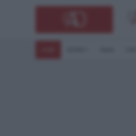
HOME
ESTERI
ITALIA
CUL