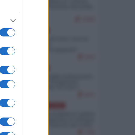
Quali sarebbero le “vittorie
ucraine” decantate dai media
italici?
10182
EUROPA
Invasione di Ceuta: cosa sta
accadendo
nell'enclave spagnola?
9210
EUROPA
Quando il figlio di Netanyahu
incitava "l'occupazione
musulmana" di Ceuta e
Melilla
8471
AMERICA LATINA
Dalla Convertibilità al "grillete
fiscal": l'Argentina si consegna
ai mercati (ancora una volta)
7790