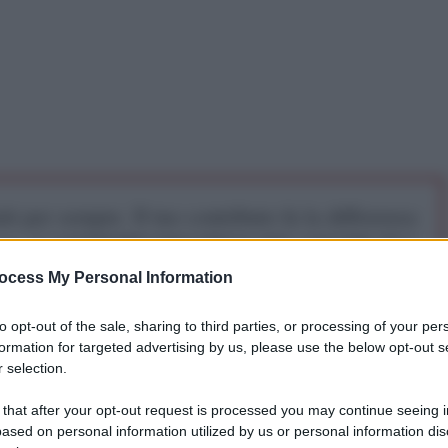
iti per sempre. Il tuo contributo fa la differenza:
mazione. L'ANTIDIPLOMATICO SEI ANCHE TU!
ocess My Personal Information
a 5€
Dona 15€
Scegli importo
to opt-out of the sale, sharing to third parties, or processing of your per
formation for targeted advertising by us, please use the below opt-out s
 selection.
’età di 88 anni, Jorge Mario Bergoglio, conosciuto da
 that after your opt-out request is processed you may continue seeing i
sco. È deceduto nella sua residenza di Casa Santa
ased on personal information utilized by us or personal information dis