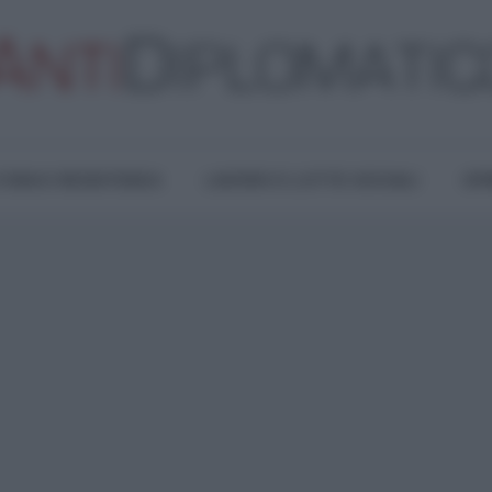
TURA E RESISTENZA
LAVORO E LOTTE SOCIALI
OPI