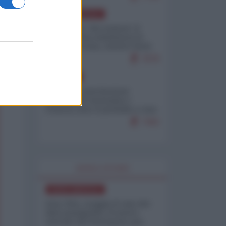
NORD-AMERICA
Il "mistero" dei numeri: il
governo Usa minimizza le
vittime in Iran, mentre fonti
interne...
7679
EUROPA
Mosca: le esercitazioni
nucleari di Germania e
Francia sono il preludio a una
guerra contro la Russia
7362
WORLD AFFAIRS
NORD-AMERICA
Iran-USA, scoppia il caso dei
dati manipolati: il nuovo
metodo del Pentagono per