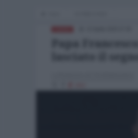
Home
IN PRIMO PIANO
22 Aprile 2025 07:00
EUROPA
Papa Francesco:
lasciato il segn
La Redazione de l'AntiDiplomatico
2662