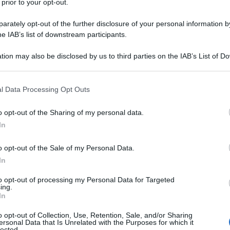
 battaglia contro una polmonite bilaterale. La notizia
 prior to your opt-out.
oni di fedeli, chiudendo un capitolo importante della
rately opt-out of the further disclosure of your personal information by
lica. Primo papa latinoamericano e gesuita,
he IAB’s list of downstream participants.
marzo 2013, succedendo a Benedetto XVI.
tion may also be disclosed by us to third parties on the IAB’s List of 
 that may further disclose it to other third parties.
r uno stile diretto, sobrio e profondamente umano.
a anziché negli appartamenti papali e ha mantenuto
 that this website/app uses one or more Google services and may gath
l Data Processing Opt Outs
including but not limited to your visit or usage behaviour. You may click 
e con le persone, preferendo le strette di mano ai
 to Google and its third-party tags to use your data for below specifi
o opt-out of the Sharing of my personal data.
 significative: la riforma della Curia romana,
ogle consent section.
In
erno della Chiesa, l’apertura verso una maggiore
no al dialogo interreligioso. Ha promosso la “cultura
o opt-out of the Sale of my Personal Data.
i migranti, dei poveri e degli esclusi, spesso
In
e logiche di potere che generano diseguaglianza.
to opt-out of processing my Personal Data for Targeted
ing.
In
i tutti restano due pilastri della sua visione: una
gante e al servizio della pace. La sua figura, benché
o opt-out of Collection, Use, Retention, Sale, and/or Sharing
ersonal Data that Is Unrelated with the Purposes for which it
ellare anche chi non si riconosce nella fede cattolica,
lected.