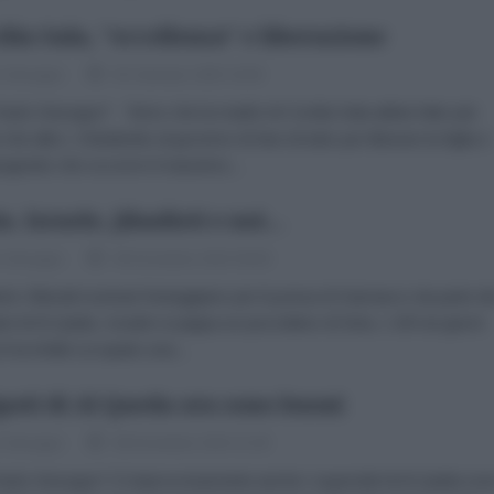
ilia Sala, "eccellenza" e liberazione
o Desogus
03 Gennaio 2025 19:00
olo Desogus* Temo che la madre di Cecilia Sala abbia fatto più
 che altro. Chiedendo al governo di fare di tutto per liberare la figlia e
ngendo che occorre il massimo...
a. Israele, jihadisti e noi...
o Desogus
09 Dicembre 2024 09:00
e i liberali nostrani festeggiano per la presa di Damasco da parte de
ani di Al Qaida, Israele si pappa un pezzettino di Siria. L’Idf nei giorni
i ha infatti occupato una...
ipoti di Al Qaeda ora sono buoni
o Desogus
08 Dicembre 2024 11:00
olo Desogus* E improvvisamente anche i superstiti di Al Qaida so