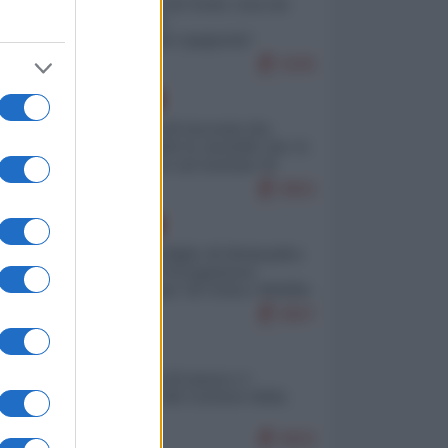
Invasione di Ceuta: cosa sta
accadendo
nell'enclave spagnola?
9295
EUROPA
La mappa di Eurostat che
smonta tutte le storielle che vi
raccontano sul turismo di
massa
8862
el
EUROPA
he
Quando il figlio di Netanyahu
incitava "l'occupazione
musulmana" di Ceuta e Melilla
8667
ITALIA
Il turismo di massa e i
"risvegli" del Corriere della
sera
8650