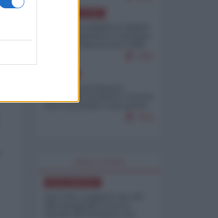
AMERICA LATINA
Dalla Convertibilità al "grillete
fiscal": l'Argentina si consegna
ai mercati (ancora una volta)
7932
EUROPA
o,
Mosca: le esercitazioni
nucleari di Germania e Francia
sono il preludio a una guerra
contro la Russia
7512
WORLD AFFAIRS
NORD-AMERICA
Iran-USA, scoppia il caso dei
dati manipolati: il nuovo
metodo del Pentagono per