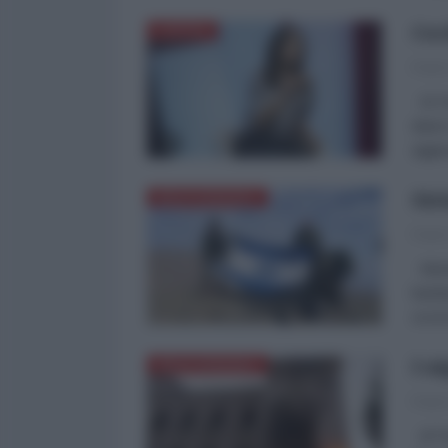
Cec
EUROPA
Paol
Di Pa
danni
aggiu
Siri
MEDITERRANEO
Paol
Mentr
kanti
scors
I n
MEDITERRANEO
Paol
di Pa