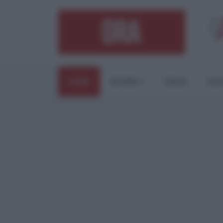
HOME
ESTERI
ITALIA
CUL