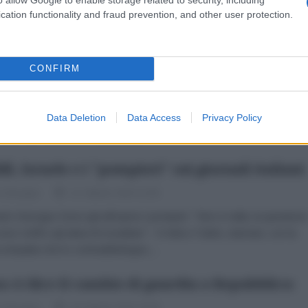
tera testata come Repubblica. Ha cominciato...
cation functionality and fraud prevention, and other user protection.
los Tavares in Parlamento: il boomerang per
classe politica italiana
CONFIRM
o Desogus
14 Ottobre 2024 08:00
nvocazione in parlamento dell'amministratore delegato di Stellantis
Data Deletion
Data Access
Privacy Policy
s Tavares si è rivelata un boomerang per la classe politica. Sia chiar
iusto che finalmente si stabilisse...
fil, Israele e i "pompieri" sui giornali italiani
o Desogus
11 Ottobre 2024 12:00
olo Desogus Sono già all'opera i pompieri: "Non è nulla, la questione
no Unifil e gli attacchi israeliani ". Il mitico Fubini, stamani, con la
a simpatia che lo contraddistingue,...
a ci dice il cambio di guardia a Repubblica:
o Desogus
04 Ottobre 2024 19:00