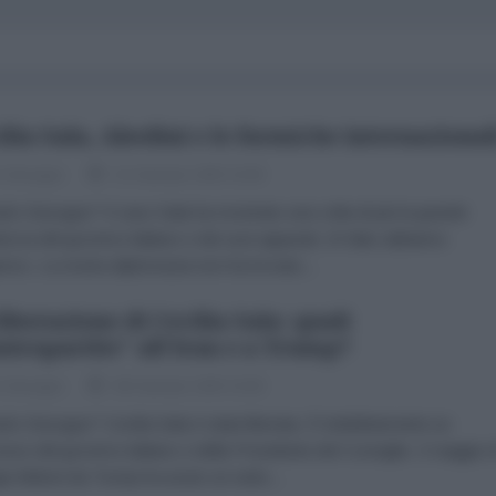
ilia Sala, Abedini e le formiche internazional
o Desogus
13 Gennaio 2025 10:00
olo Desogus* Il caso Sala ha mostrato una volta di più la grande
ezza del governo italiano e dei suoi apparati. Di fatto abbiamo
erso. La nostra diplomazia non ha trovato...
liberazione di Cecilia Sala: quali
ntropartite" all'Iran e a Trump?
o Desogus
08 Gennaio 2025 15:00
olo Desogus* Cecilia Sala è stata liberata. È indubbiamente un
sso del governo italiano e della Presidente del Consiglio. Il viaggio d
ia Meloni da Trump ha avuto un esito...