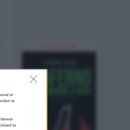
 i
IL LIBRO DEL MESE
sonal or
ection to
nterest-
closed to