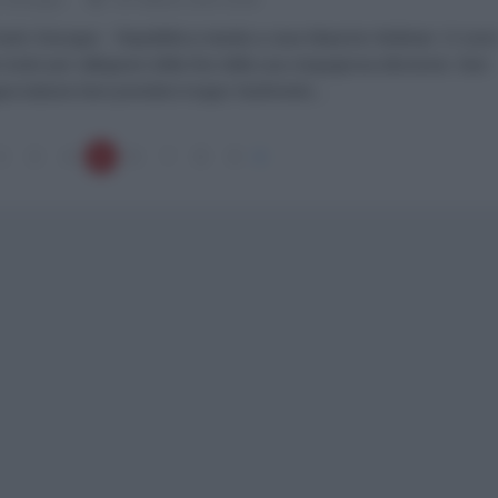
aolo Desogus Repubblica manda a casa Maurizio Molinari. Ci son
 motivi per rallegrarsi della fine della sua vergognosa direzione. Non
na tuttavia farsi prendere troppo facilmente...
2
3
4
5
6
7
8
9