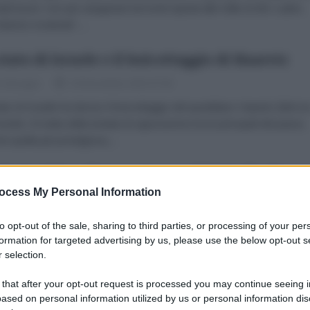
ati buoni: non più sanguinari terroristi ispirati alle follie di Bin Laden,
slamici moderati”....
stato di Israele e il boicottaggio di Haaretz
o Desogus
26 Novembre 2024 07:00
ato di Israele ha deciso il boicottaggio del quotidiano Haaretz (link tra
nti). Si tratta della testata di opposizione tra le principali del paese,
é quella più prestigiosa,...
elezioni Usa, il trumpismo e il bivio finale
l'Europa
ocess My Personal Information
 Novembre 2024 17:00
to opt-out of the sale, sharing to third parties, or processing of your per
a che ci fosse un testa a testa tra Trump e Harris è stata una falsa
formation for targeted advertising by us, please use the below opt-out s
 selection.
ione dei media. Come molti analisti avevano osservato e come era
mente intuibile dai comportamenti della grande...
 that after your opt-out request is processed you may continue seeing i
ased on personal information utilized by us or personal information dis
lli che "e' la democrazia più grande al