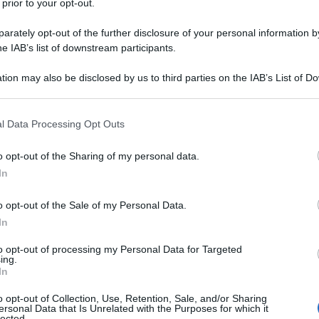
 prior to your opt-out.
ndo"
rately opt-out of the further disclosure of your personal information by
o Desogus
05 Novembre 2024 12:00
he IAB’s list of downstream participants.
ratevi perché tra poco partirà il coro squillante di quelli che senza
tion may also be disclosed by us to third parties on the IAB’s List of 
gnarsene sostengono che il paese con il sistema elettorale più
 that may further disclose it to other third parties.
so del cosmo, quello in cui vota...
 that this website/app uses one or more Google services and may gath
l Data Processing Opt Outs
rrore di Gaza, l'occidente e l'industria
including but not limited to your visit or usage behaviour. You may click 
itare. Tutti i meriti della trasmissione di
 to Google and its third-party tags to use your data for below specifi
o opt-out of the Sharing of my personal data.
ogle consent section.
ort
In
o Desogus
04 Novembre 2024 10:00
o opt-out of the Sale of my Personal Data.
olo Desogus*La trasmissione di Report andata in onda ieri sera ha
In
ato, credo per la prima volta in prima serata in un canale della tv
to opt-out of processing my Personal Data for Targeted
ica, l’immenso orrore provocato da Israele a...
ing.
In
rimini di Israele fanno sempre meno notizia
o opt-out of Collection, Use, Retention, Sale, and/or Sharing
ersonal Data that Is Unrelated with the Purposes for which it
o Desogus
31 Ottobre 2024 07:00
lected.