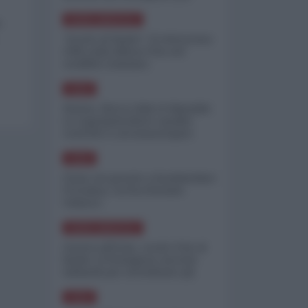
minimizzare le perdite
NORD-AMERICA
o
"Scorte al limite": il retroscena
CNN sulla difesa USA nel
conflitto iraniano
ASIA
Yemen, blocco Bab el-Mandab:
Le superpetroliere saudite
costrette a circumnavigare
l'Africa
ASIA
l'Iran era pronto a bombardare
l'Ucraina, cos'ha fermato
l'attacco
NORD-AMERICA
Guerra all'Iran, scorte USA al
limite: il Pentagono investe
miliardi per ricostituire gli
arsenali
ASIA