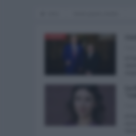
Home
Mondo grande e terribile
Cec
EUROPA
Paol
di Pa
debol
strap
La 
"co
Paol
di Pa
succe
Giorg