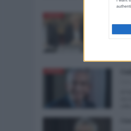
un'in
authenti
Car
EUROPA
la 
Paol
La co
Carlo
era g
Uni
EUROPA
Paol
di Pa
non so
solit
Cos
Paol