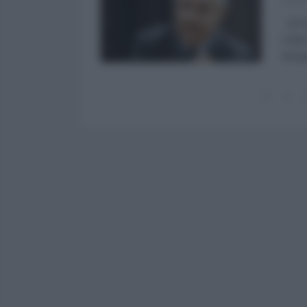
di P
molti
bisog
1