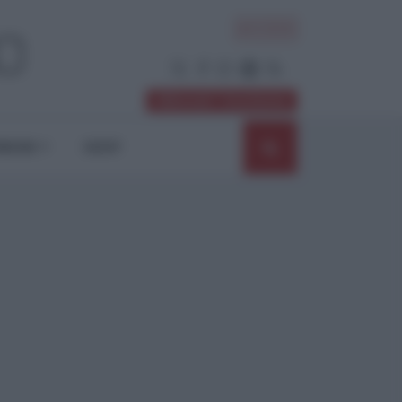
ACCEDI
Abbonati / Sostienici
NIONI
SHOP