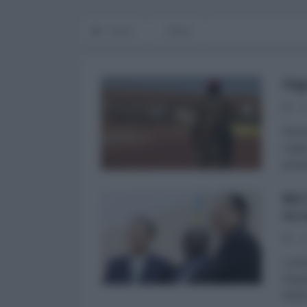
Home
Africa
Nig
24
Giove
colpi
propr
Rd 
occ
24
Luned
Repub
(M23)