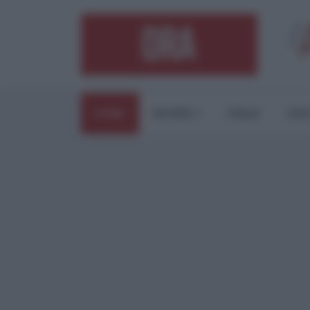
HOME
ESTERI
ITALIA
CUL