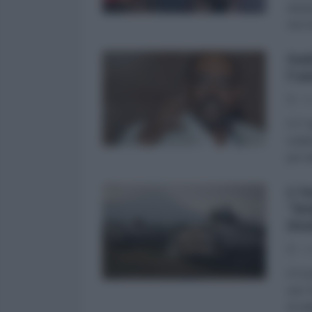
autop
racco
Sud
l'a
05
Il 1°
sudan
per tu
L'O
"br
Dem
29
Il Co
una "
di st