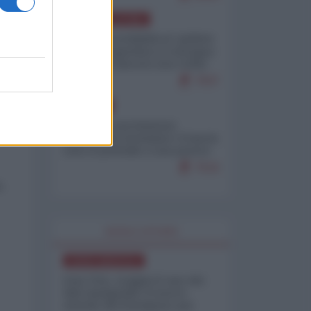
AMERICA LATINA
e
Dalla Convertibilità al "grillete
fiscal": l'Argentina si consegna
e
ai mercati (ancora una volta)
7937
EUROPA
Mosca: le esercitazioni
nucleari di Germania e Francia
sono il preludio a una guerra
contro la Russia
7516
n.
WORLD AFFAIRS
NORD-AMERICA
Iran-USA, scoppia il caso dei
dati manipolati: il nuovo
metodo del Pentagono per