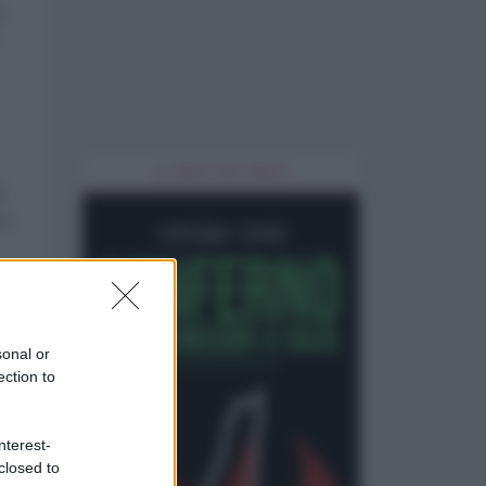
o
IL LIBRO DEL MESE
i
co
sonal or
ection to
ca
nterest-
closed to