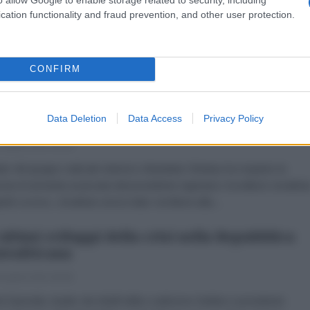
 Aprile 2013 00:00
cation functionality and fraud prevention, and other user protection.
 aprile, il presidente Omar al-Bashir si è recato in visita a Juba, capital
ud Sudan. La visita si inserisce nel processo di normalizzazione dell
ioni tra i due paesi dopo l'indipendenza...
CONFIRM
eria: Boko Haram respinge l'ipotesi di
istia
Data Deletion
Data Access
Privacy Policy
 Aprile 2013 00:00
ader del gruppo radicale islamico Abubakar Shekau ha respinto la
sta di amnistia avanzata dal presidente nigeriano Goodluck Jonatha
aprile scorso, Jonathan aveva dato via libera alla...
 ultimi sviluppi della crisi nella Repubblica
trafricana
 Aprile 2013 00:00
l Djotodia, leader dei ribelli della coalizione Seleka e presidente