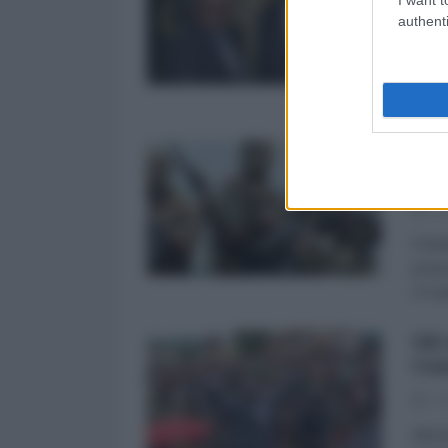
12
authenti
Il 12
del S
relaz
Nig
amn
12
Il le
propo
Il 4 
Gli
Cen
05
Miche