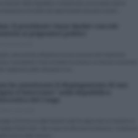
roclamato della Repubblica Centrafricana, ha accettato tutte le
mandazioni formulate dai rappresentanti dei paesi membri...
an: Il presidente Omar Bashir concede
mnistia ai prigionieri politici
 Aprile 2013 00:00
 aprile, intervenendo all'apertura di una sessione del Parlamento
ese, il presidente Omar al-Bashir ha emesso un decreto di amnistia
tti i prigionieri politici del paese e ha...
nu ha autorizzato il dispiegamento di una
igata d'intervento" nella Repubblica
ocratica del Congo
 Marzo 2013 00:00
nsiglio di Sicurezza delle Nazioni Unite ha approvato la creazione di
brigata d'intervento" allo scopo di rafforzare la Monusco, la Mission
abilizzazione delle Nazioni...