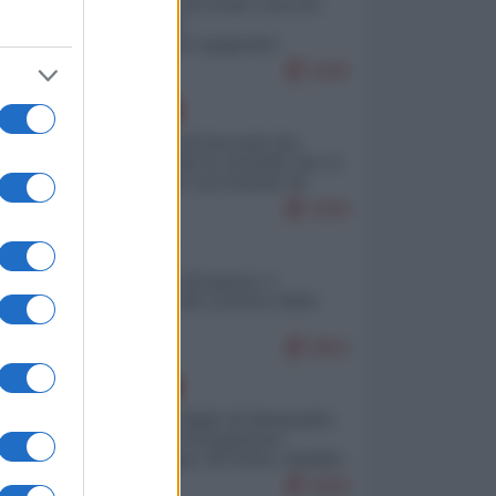
Invasione di Ceuta: cosa sta
accadendo
nell'enclave spagnola?
9295
EUROPA
La mappa di Eurostat che
smonta tutte le storielle che vi
raccontano sul turismo di
massa
9269
ITALIA
Il turismo di massa e i
"risvegli" del Corriere della
sera
8802
Le
EUROPA
Quando il figlio di Netanyahu
incitava "l'occupazione
in
musulmana" di Ceuta e Melilla
8669