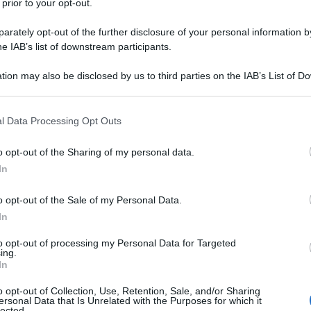
 prior to your opt-out.
 Maggio 2013 00:00
rately opt-out of the further disclosure of your personal information by
ica 28 aprile, 200 uomini armati e 30 pick-up con armi installate sul
he IAB’s list of downstream participants.
ne posteriore hanno circondato la sede del ministero degli Esteri a
tion may also be disclosed by us to third parties on the IAB’s List of 
li per chiedere al Congresso Generale Nazionale...
 that may further disclose it to other third parties.
lenze in Nigeria
 that this website/app uses one or more Google services and may gath
l Data Processing Opt Outs
including but not limited to your visit or usage behaviour. You may click 
 Aprile 2013 00:00
 to Google and its third-party tags to use your data for below specifi
o opt-out of the Sharing of my personal data.
ogle consent section.
dì 19 aprile, a Baga, nello Stato di Borno, in Nigeria, militari nigeriani
In
 fatto irruzione in una moschea che ospitava sospetti membri della
 radicale islamico di Boko Haram....
o opt-out of the Sale of my Personal Data.
In
ia. Attentato all'ambasciata francese a Tripo
to opt-out of processing my Personal Data for Targeted
ing.
 Aprile 2013 00:00
In
 aprile un’autobomba è esplosa davanti all’ambasciata francese a
o opt-out of Collection, Use, Retention, Sale, and/or Sharing
li, ferendo due guardie e causando ingenti danni materiali. L’attacco è 
ersonal Data that Is Unrelated with the Purposes for which it
 che ha preso...
lected.