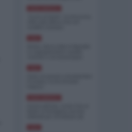
minimizzare le perdite
NORD-AMERICA
"Scorte al limite": il retroscena
CNN sulla difesa USA nel
conflitto iraniano
ASIA
Yemen, blocco Bab el-Mandab:
Le superpetroliere saudite
costrette a circumnavigare
l'Africa
ASIA
l'Iran era pronto a bombardare
l'Ucraina, cos'ha fermato
l'attacco
NORD-AMERICA
Guerra all'Iran, scorte USA al
limite: il Pentagono investe
miliardi per ricostituire gli
arsenali
e
ASIA