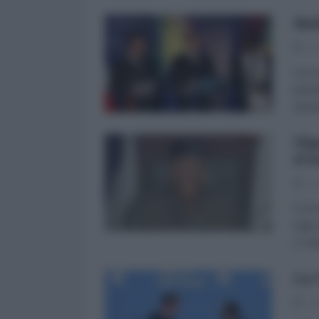
Mal
17
La Co
presi
europ
Nig
d’e
17
Il 14
stato
e Yobe
La 
10