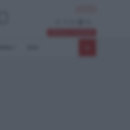
ACCEDI
Abbonati / Sostienici
NIONI
SHOP