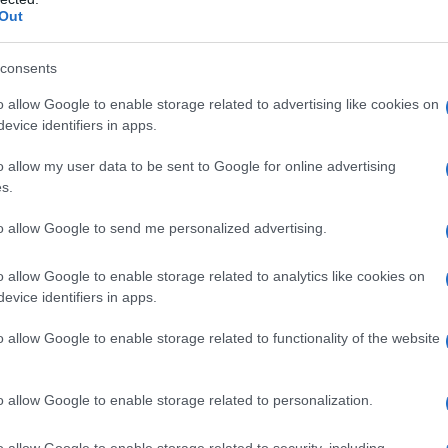
Out
Ciad ritira le truppe dal Mali
consents
 Aprile 2013 00:00
o allow Google to enable storage related to advertising like cookies on
l ritiro dei primi 100 soldati francesi dal Mali, il 15 aprile il Presidente
evice identifiers in apps.
iad, Idriss Deby, ha annunciato il ritiro delle truppe del suo paese
o allow my user data to be sent to Google for online advertising
nate in Mali. Deby ha motivato il ritiro...
s.
adinejad: l'ultimo tour estero come
to allow Google to send me personalized advertising.
sidente dell'Iran
o allow Google to enable storage related to analytics like cookies on
 Aprile 2013 00:00
evice identifiers in apps.
ledì 17 aprile, il presidente iraniano Mahmoud Ahmadinejad ha
uso in Ghana il suo ultimo tour all’estero come presidente dell’Iran. 
o allow Google to enable storage related to functionality of the website
oni presidenziali del prossimo 14...
o allow Google to enable storage related to personalization.
presidente sudanese Omar al-Bashir in visita 
 Sudan
o allow Google to enable storage related to security, including