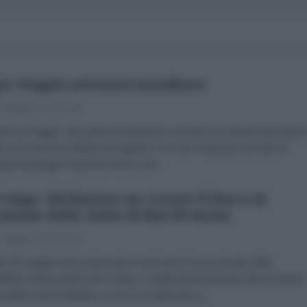
er. Doppio attentato kamikaze
 Maggio 2013 00:00
dì 23 maggio, due attacchi kamikaze condotti con autobomba hann
to una caserma militare ad Agadez e un sito minierario ad Arlit, di
ietà del gruppo francese Areva, nel...
Congo. Dichiarato un cessate il fuoco in
asione della visita di Ban Ki-moon
 Maggio 2013 00:00
ì 20 maggio sono ripresi gli scontri tra le Forze Armate della
blica Democratica del Congo e i ribelli del Movimento del 23 marzo
 nella zona di Mutaho, a circa 12 chilometri a...