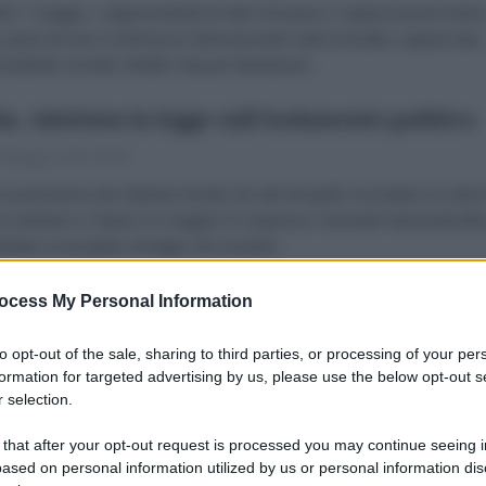
dì 7 maggio, i rappresentanti di oltre 50 paesi e organizzazioni hann
 parte ad una Conferenza Internazionale sulla Somalia, organizzata
residente somalo Sheikh Hassan Mohamud...
ia. Adottata la legge sull'Isolamento politico
 Maggio 2013 00:00
 la pressione dei miliziani armati che dal 28 aprile cicondano le sedi d
si ministeri a Tripoli, il 5 maggio il Congresso Generale Nazionale libi
ottato un progetto di legge che esclude...
dra taglia gli aiuti al Sudafrica
ocess My Personal Information
 Maggio 2013 00:00
to opt-out of the sale, sharing to third parties, or processing of your per
gretario di Stato per lo Sviluppo internazionale, Justine Greening, ha
formation for targeted advertising by us, please use the below opt-out s
 selection.
ciato che il Regno Unito non fornità più aiuti allo sviluppo al Sudafri
tire dal 2015. La Greening...
 that after your opt-out request is processed you may continue seeing i
ased on personal information utilized by us or personal information dis
ia: La protesta dei miliziani