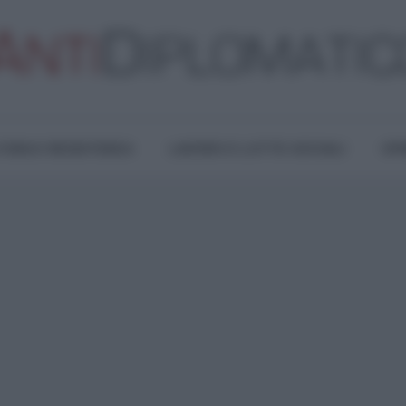
TURA E RESISTENZA
LAVORO E LOTTE SOCIALI
OPI