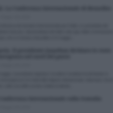
i. La Conferenza Internazionale di Bruxelles
 Maggio 2013 00:00
nferenza dei donatori internazionale per il Mali, co-presieduta dal
dente francese, dal presidente del Mali e dal capo della Commission
ea, che si è tenuta a Bruxelles il 15 maggio...
eria. Il presidente Jonathan dichiara lo stato
mergenza nel nord del paese
 Maggio 2013 00:00
 maggio, il presidente nigeriano Goodluck Jonathan ha dichiarato lo
 d'emergenza in tre Stati della Nigeria settentrionale, Adamawa, Born
, sulla scia della recente ondata di attività...
Conferenza Internazionale sulla Somalia
 Maggio 2013 00:00