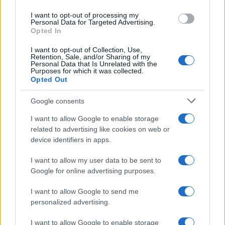
17 Marzo 2026 09:30
use your data for below specified purposes in below Google
I want to opt-out of processing my
consent section.
Personal Data for Targeted Advertising.
La Cina è intervenuta per mediare un cessate il fuoco tra
Opted In
Pakistan e Afghanistan, mentre gli scontri transfrontalieri si
intensificano e il numero di vittime civili aumenta, ha
I want to opt-out of Collection, Use,
Retention, Sale, and/or Sharing of my
annunciato...
Personal Data that Is Unrelated with the
Purposes for which it was collected.
Opted Out
ASIA
Google consents
I want to allow Google to enable storage
related to advertising like cookies on web or
device identifiers in apps.
I want to allow my user data to be sent to
Google for online advertising purposes.
I want to allow Google to send me
personalized advertising.
I want to allow Google to enable storage