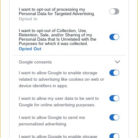
use your data for below specified purposes in below Google
I want to opt-out of processing my
consent section.
Personal Data for Targeted Advertising.
Opted In
I want to opt-out of Collection, Use,
Retention, Sale, and/or Sharing of my
Personal Data that Is Unrelated with the
Purposes for which it was collected.
Opted Out
Google consents
I want to allow Google to enable storage
related to advertising like cookies on web or
device identifiers in apps.
I want to allow my user data to be sent to
Google for online advertising purposes.
I want to allow Google to send me
personalized advertising.
I want to allow Google to enable storage