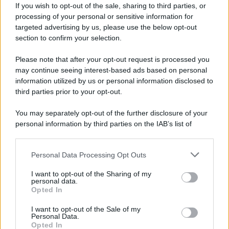
If you wish to opt-out of the sale, sharing to third parties, or
processing of your personal or sensitive information for
targeted advertising by us, please use the below opt-out
section to confirm your selection.
Please note that after your opt-out request is processed you
may continue seeing interest-based ads based on personal
information utilized by us or personal information disclosed to
third parties prior to your opt-out.
You may separately opt-out of the further disclosure of your
personal information by third parties on the IAB’s list of
downstream participants.
Personal Data Processing Opt Outs
This information may also be disclosed by us to third parties
on the IAB’s List of Downstream Participants that may further
I want to opt-out of the Sharing of my
disclose it to other third parties.
personal data.
#
GEOGRAFIE
DEL
POTERE
Opted In
Please note that this website/app uses one or more Google
services and may gather and store information including but
I want to opt-out of the Sale of my
Personal Data.
not limited to your visit or usage behaviour. You may click to
di Fabio Massimo Paernti
Opted In
grant or deny consent to Google and its third-party tags to